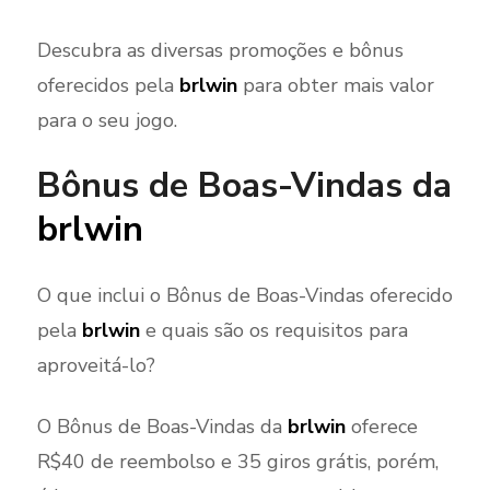
Descubra as diversas promoções e bônus
oferecidos pela
brlwin
para obter mais valor
para o seu jogo.
Bônus de Boas-Vindas da
brlwin
O que inclui o Bônus de Boas-Vindas oferecido
pela
brlwin
e quais são os requisitos para
aproveitá-lo?
O Bônus de Boas-Vindas da
brlwin
oferece
R$40 de reembolso e 35 giros grátis, porém,