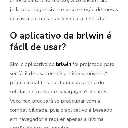
emocionante. Além disso, você encontrará
jackpots progressivos e uma seleção de mesas
de cassino e mesas ao vivo para desfrutar.
O aplicativo da
brlwin
é
fácil de usar?
Sim, o aplicativo da
brlwin
foi projetado para
ser fácil de usar em dispositivos móveis. A
página inicial foi adaptada para a tela do
celular e o menu de navegação é intuitivo.
Você não precisará se preocupar com a
compatibilidade, pois o aplicativo é baseado
em navegador e requer apenas a última