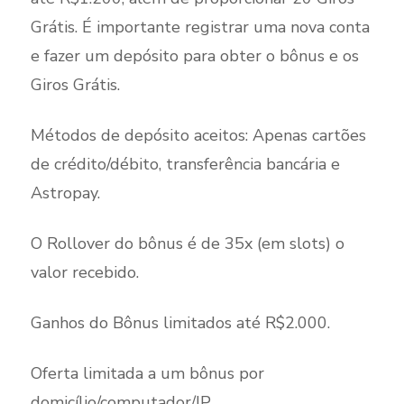
Grátis. É importante registrar uma nova conta
e fazer um depósito para obter o bônus e os
Giros Grátis.
Métodos de depósito aceitos: Apenas cartões
de crédito/débito, transferência bancária e
Astropay.
O Rollover do bônus é de 35x (em slots) o
valor recebido.
Ganhos do Bônus limitados até R$2.000.
Oferta limitada a um bônus por
domicílio/computador/IP.