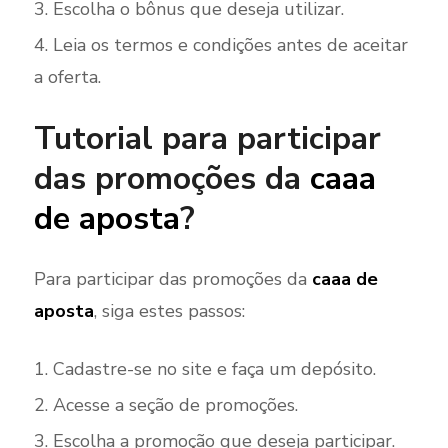
Escolha o bônus que deseja utilizar.
Leia os termos e condições antes de aceitar
a oferta.
Tutorial para participar
das promoções da
caaa
de aposta
?
Para participar das promoções da
caaa de
aposta
, siga estes passos:
Cadastre-se no site e faça um depósito.
Acesse a seção de promoções.
Escolha a promoção que deseja participar.