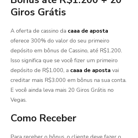
Giros Grátis
A oferta de cassino da
caaa de aposta
oferece 300% do valor do seu primeiro
depósito em bônus de Cassino, até R$1.200.
Isso significa que se você fizer um primeiro
depósito de R$1.000, a
caaa de aposta
vai
creditar mais R$3.000 em bônus na sua conta.
E você ainda leva mais 20 Giros Grátis no
Vegas.
Como Receber
Para receber o bônus, o cliente deve fazer o