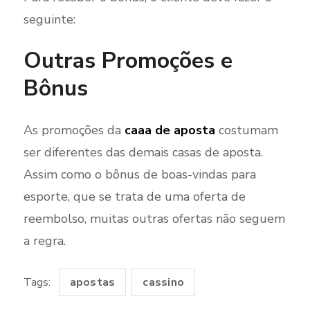
seguinte:
Outras Promoções e
Bônus
As promoções da
caaa de aposta
costumam
ser diferentes das demais casas de aposta.
Assim como o bônus de boas-vindas para
esporte, que se trata de uma oferta de
reembolso, muitas outras ofertas não seguem
a regra.
Tags:
apostas
cassino