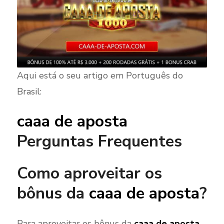
Aqui está o seu artigo em Português do
Brasil:
caaa de aposta
Perguntas Frequentes
Como aproveitar os
bônus da
caaa de aposta
?
Para aproveitar os bônus da
caaa de aposta
,