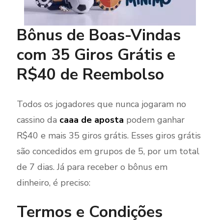
Bônus de Boas-Vindas
com 35 Giros Grátis e
R$40 de Reembolso
Todos os jogadores que nunca jogaram no
cassino da
caaa de aposta
podem ganhar
R$40 e mais 35 giros grátis. Esses giros grátis
são concedidos em grupos de 5, por um total
de 7 dias. Já para receber o bônus em
dinheiro, é preciso:
Termos e Condições