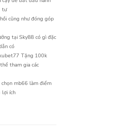
n cậy để bắt đầu hành
 tư
 hồi cũng như đóng góp
ưởng tại Sky88 có gì đặc
dẫn có
 kubet77 Tặng 100k
thể tham gia các
ơi chọn mb66 làm điểm
lợi ích