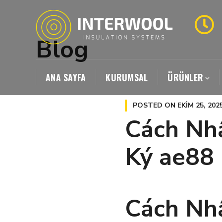
Blog
ANA SAYFA
KURUMSAL
ÜRÜNLER
POSTED ON
EKIM 25, 202
Cách Nh
Ký ae88
Cách Nh