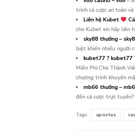
v88 casino – v88
– B
trình cá cược an toàn v
Liên hệ Kubet
Các
cho Kubet xin hãy liên 
sky88 thưởng – sky
biệt khiến nhiều người
kubet77 ? kubet77 
Miễn Phí Cho Thành Viê
chương trình khuyến mã
mb66 thưởng – mb
đến cá cược trực tuyến?
Tags:
apostas
ca