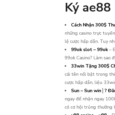
Ký ae88
Cách Nhận 300$ Thư
những casino trực tuyến
lệ cược hấp dẫn. Tuy nh
99ok slot – 99ok
– B
99ok Casino? Làm sao để
33win Tặng 300$ Ch
cái tên nổi bật trong th
cược hấp dẫn, liệu 33wi
Sun – Sun win│? Đă
ngay để nhận ngay 100k 
có cơ hội trúng thưởng 