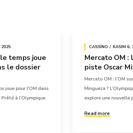
 2025
CASSINO
KASIM 6, 
le temps joue
Mercato OM : l
s le dossier
piste Oscar M
Mercato OM : l’OM sur
ps joue pour l'OM dans
Mingueza ? L’Olympiqu
? Prêté à l’Olympique
explore une nouvelle pi
Read more