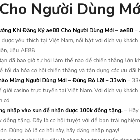
 Cho Người Dùng Mớ
ởng Khi Đăng Ký ae88 Cho Người Dùng Mới – ae88
– 
 được yêu thích tại Việt Nam, nổi bật với dịch vụ khách
iên, liệu AE88
ạn đã bao giờ tự hỏi làm thế nào để chiến thắng lớn kh
 tối đa hóa cơ hội chiến thắng và tận dụng các ưu đãi 
ào Mừng Người Dùng Mới – Đừng Bỏ Lỡ! – 33win
– 33
ế giới casino trực tuyến tại Việt Nam. Với dịch vụ khách
n có
ng nhập vào sun để nhận được 100k đồng tặng.
– Hãy 
đồng tặng. Đây là cơ hội tuyệt vời để bạn trải nghiệm 
lớn. Đừng bỏ lỡ cơ hội này, hãy đăng nhập ngay!