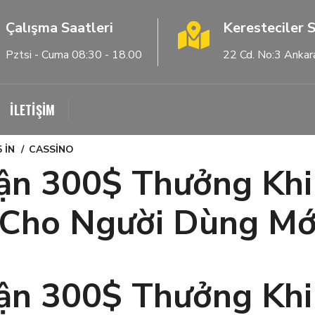
Çalışma Saatleri
Keresteciler S
Pztsi - Cuma 08:30 - 18.00
22 Cd. No:3 Ankar
İLETİŞİM
5
IN
CASSINO
ận 300$ Thưởng Kh
 Cho Người Dùng Mớ
ận 300$ Thưởng Kh