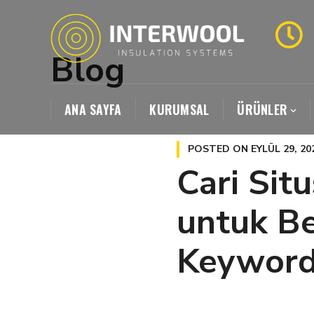
Blog
ANA SAYFA
KURUMSAL
ÜRÜNLER
POSTED ON
EYLÜL 29, 20
Cari Sit
untuk Be
Keywor