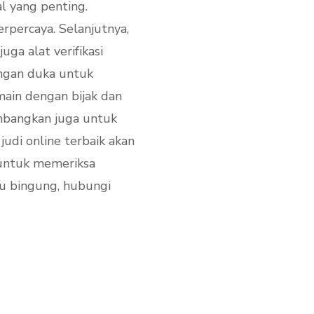
l yang penting.
erpercaya. Selanjutnya,
uga alat verifikasi
ungan duka untuk
rmain dengan bijak dan
imbangkan juga untuk
judi online terbaik akan
 untuk memeriksa
u bingung, hubungi