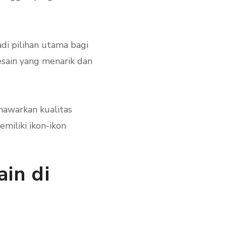
di pilihan utama bagi
desain yang menarik dan
enawarkan kualitas
miliki ikon-ikon
in di