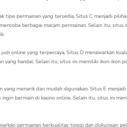
ak tipe permainan yang tersedia, Situs C menjadi pilih
 mencoba berbagai macam permainan. Selain itu, situs
k.
us judi online yang terpercaya, Situs D menawarkan kual
yang handal. Selain itu, situs ini memiliki ikon-ikon p
in yang menarik dan mudah digunakan, Situs E menjadi 
ingin bermain di kasino online. Selain itu, situs ini m
nawarkan permainan berkualitas tinggi dan dukungan pe