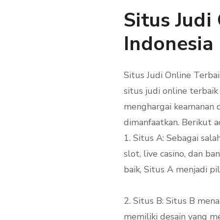
Situs Judi
Indonesia
Situs Judi Online Terbai
situs judi online terbai
menghargai keamanan da
dimanfaatkan. Berikut a
1. Situs A: Sebagai sal
slot, live casino, dan 
baik, Situs A menjadi p
2. Situs B: Situs B mena
memiliki desain yang m