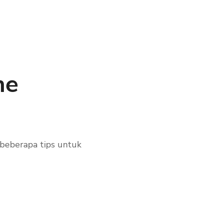
ne
 beberapa tips untuk