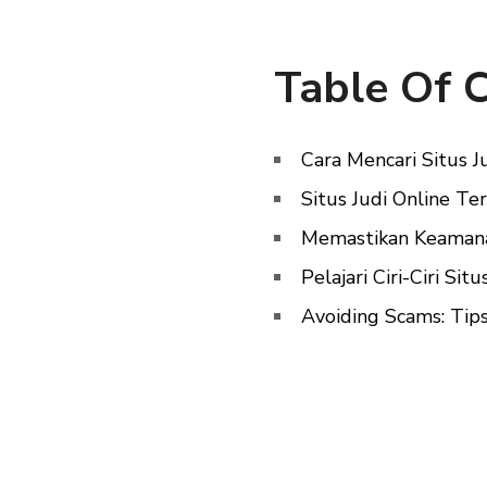
Table Of 
Cara Mencari Situs J
Situs Judi Online Te
Memastikan Keamanan 
Pelajari Ciri-Ciri Si
Avoiding Scams: Tips 