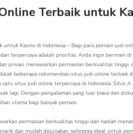
 Online Terbaik untuk Ka
k untuk Kasino di Indonesia – Bagi para pemain judi on
k dan terpercaya adalah prioritas. Anda ingin bermain di
n privasi, menawarkan permainan berkualitas tinggi,
dalah beberapa rekomendasi situs judi online terbaik di
ah satu situs judi online terpercaya di Indonesia, Situ
banyak lagi. Dengan pengalaman yang luar biasa dan du
ilihan utama bagi banyak pemain.
warkan permainan berkualitas tinggi dan hadiah menarik.
enarik dan mudah digunakan, sehingga ideal untuk pem