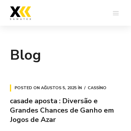
Blog
POSTED ON
AĞUSTOS 5, 2025
IN
CASSINO
casade aposta : Diversão e
Grandes Chances de Ganho em
Jogos de Azar