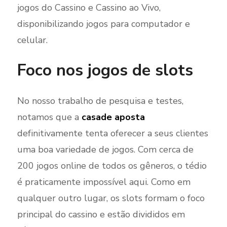
jogos do Cassino e Cassino ao Vivo,
disponibilizando jogos para computador e
celular.
Foco nos jogos de slots
No nosso trabalho de pesquisa e testes,
notamos que a
casade aposta
definitivamente tenta oferecer a seus clientes
uma boa variedade de jogos. Com cerca de
200 jogos online de todos os gêneros, o tédio
é praticamente impossível aqui. Como em
qualquer outro lugar, os slots formam o foco
principal do cassino e estão divididos em