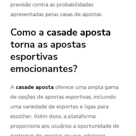
previsão contra as probabilidades
apresentadas pelas casas de apostas.
Como a
casade aposta
torna as apostas
esportivas
emocionantes?
A
casade aposta
oferece uma ampla gama
de opções de apostas esportivas, incluindo
uma variedade de esportes e ligas para
escolher. Além disso, a plataforma
proporciona aos usuários a oportunidade de
participar de apostas ao vivo, adicionar