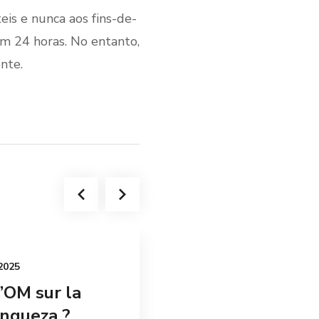
teis e nunca aos fins-de-
em 24 horas. No entanto,
nte.
2025
CASSINO
KASIM 6, 2
’OM sur la
Mercato OM : 
ingueza ?
Gomes, Abline…