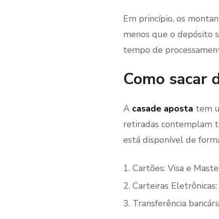
Em princípio, os monta
menos que o depósito se
tempo de processamento
Como sacar 
A
casade aposta
tem um
retiradas contemplam t
está disponível de forma
Cartões: Visa e Maste
Carteiras Eletrônicas:
Transferência bancária