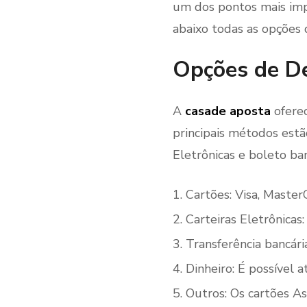
um dos pontos mais imp
abaixo todas as opções 
Opções de D
A
casade aposta
oferec
principais métodos estão
Eletrônicas e boleto ban
Cartões: Visa, Master
Carteiras Eletrônicas:
Transferência bancári
Dinheiro: É possível 
Outros: Os cartões 