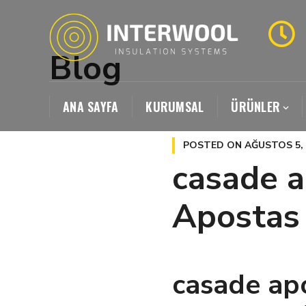
Blog
ANA SAYFA
KURUMSAL
ÜRÜNLER
POSTED ON
AĞUSTOS 5, 
casade a
Apostas
casade ap