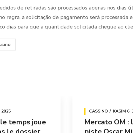
pedidos de retiradas são processados ​​apenas nos dias ú
o regra, a solicitação de pagamento será processada 
co dias para que a quantidade solicitada chegue ao clie
ssino
 2025
CASSINO
KASIM 6, 
le temps joue
Mercato OM : l
s le dossier
piste Oscar M