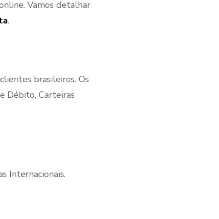
online. Vamos detalhar
ta
.
ientes brasileiros. Os
e Débito, Carteiras
s Internacionais.