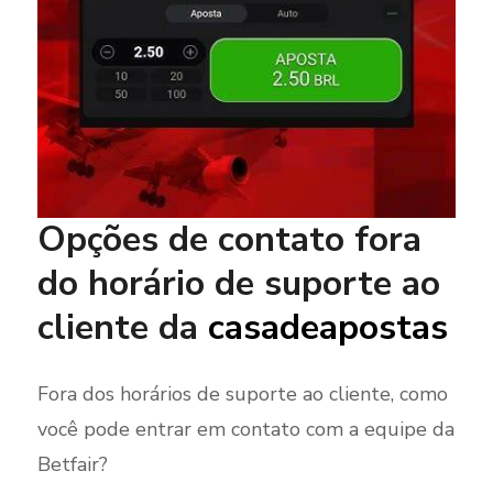
Opções de contato fora
do horário de suporte ao
cliente da
casadeapostas
Fora dos horários de suporte ao cliente, como
você pode entrar em contato com a equipe da
Betfair?