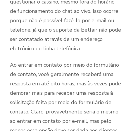
questionar o cassino, mesmo fora do horário
de funcionamento do chat ao vivo. Isso ocorre
porque não é possível fazê-lo por e-mail ou
telefone, já que o suporte da Betfair não pode
ser contatado através de um endereço
eletrônico ou linha telefônica.
Ao entrar em contato por meio do formulário
de contato, você geralmente receberá uma
resposta em até oito horas, mas às vezes pode
demorar mais para receber uma resposta à
solicitação feita por meio do formulário de
contato. Claro, provavelmente seria o mesmo
ao entrar em contato por e-mail, mas pelo
menos essa opção deve ser dada aos clientes.