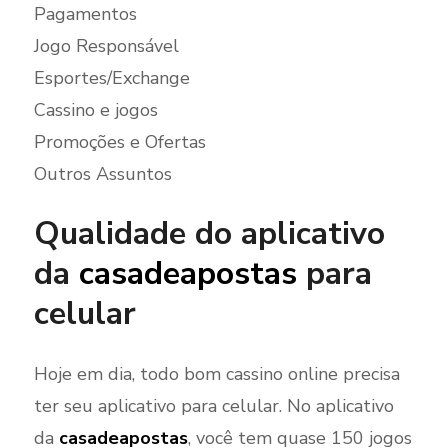
Pagamentos
Jogo Responsável
Esportes/Exchange
Cassino e jogos
Promoções e Ofertas
Outros Assuntos
Qualidade do aplicativo
da
casadeapostas
para
celular
Hoje em dia, todo bom cassino online precisa
ter seu aplicativo para celular. No aplicativo
da
casadeapostas
, você tem quase 150 jogos