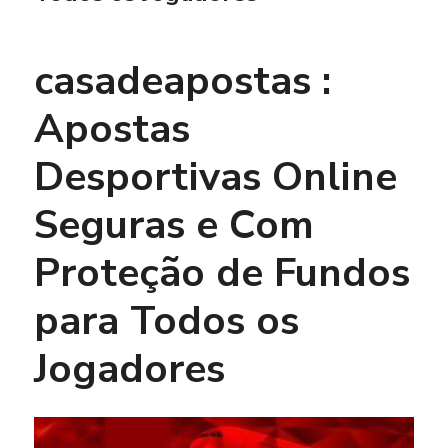
casadeapostas :
Apostas
Desportivas Online
Seguras e Com
Proteção de Fundos
para Todos os
Jogadores