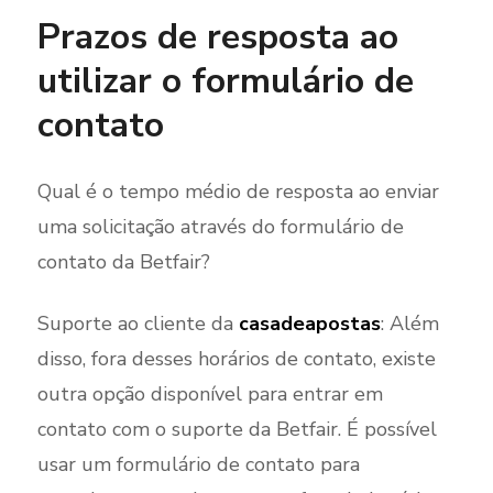
Prazos de resposta ao
utilizar o formulário de
contato
Qual é o tempo médio de resposta ao enviar
uma solicitação através do formulário de
contato da Betfair?
Suporte ao cliente da
casadeapostas
: Além
disso, fora desses horários de contato, existe
outra opção disponível para entrar em
contato com o suporte da Betfair. É possível
usar um formulário de contato para