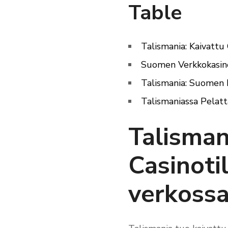
Table
Talismania: Kaivatt
Suomen Verkkokasino
Talismania: Suomen P
Talismaniassa Pela
Talisman
Casinot
verkoss