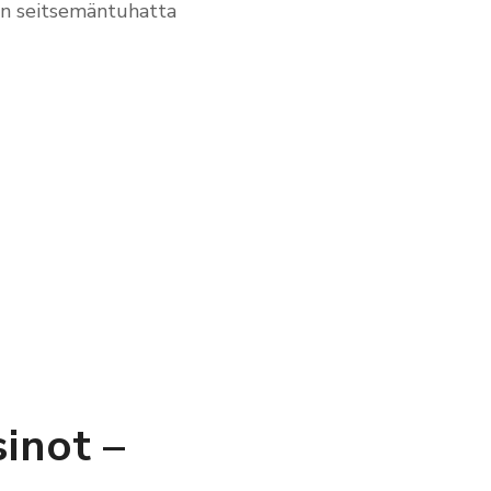
 on seitsemäntuhatta
inot –