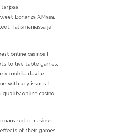
 tarjoaa
 Sweet Bonanza XMasa,
leet Talismaniassa ja
best online casinos I
ots to live table games,
n my mobile device
me with any issues I
-quality online casino
n many online casinos
effects of their games