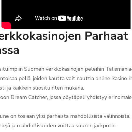
rkkokasinojen Parhaat 
assa
situimpiin Suomen verkkokasinojen peleihin Talismani
intoisaa peliä, joiden kautta voit nauttia online-kasino
esti ja kaikkein suosituinten mukana.
on Dream Catcher, jossa pöytäpeli yhdistyy erinomaise
ne on tosiaan yksi parhaista mahdollisista valinnoista, s
lejä ja mahdollisuuden voittaa suuren jackpotin.