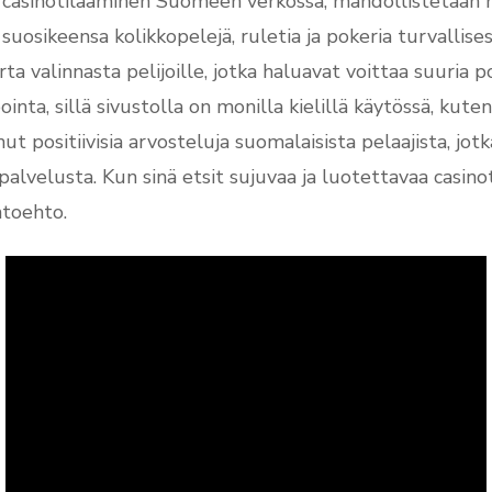
 casinotilaaminen Suomeen verkossa, mahdollistetaan n
uosikeensa kolikkopelejä, ruletia ja pokeria turvallisest
a valinnasta pelijoille, jotka haluavat voittaa suuria po
inta, sillä sivustolla on monilla kielillä käytössä, kut
t positiivisia arvosteluja suomalaisista pelaajista, jotk
palvelusta. Kun sinä etsit sujuvaa ja luotettavaa casin
htoehto.