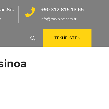
an.Sit.
+90 312 815 13 65
a
info@rockpipe.com.tr
TEKLİF İSTE
sinoa