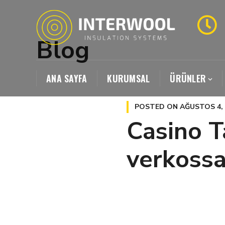
Blog
ANA SAYFA
KURUMSAL
ÜRÜNLER
POSTED ON
AĞUSTOS 4, 
Casino T
verkoss