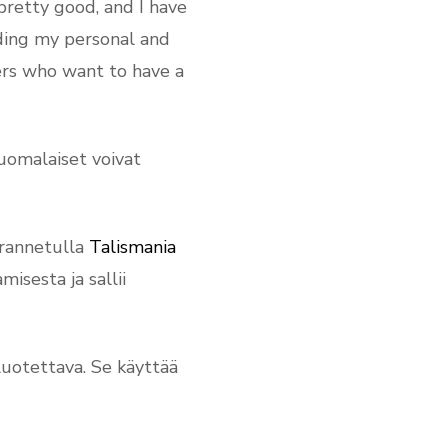
pretty good, and I have
iding my personal and
yers who want to have a
suomalaiset voivat
rrannetulla
Talismania
isesta ja sallii
luotettava. Se käyttää