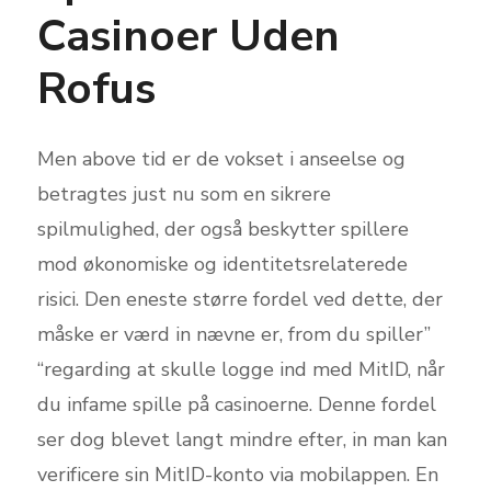
Casinoer Uden
Rofus
Men above tid er de vokset i anseelse og
betragtes just nu som en sikrere
spilmulighed, der også beskytter spillere
mod økonomiske og identitetsrelaterede
risici. Den eneste større fordel ved dette, der
måske er værd in nævne er, from du spiller”
“regarding at skulle logge ind med MitID, når
du infame spille på casinoerne. Denne fordel
ser dog blevet langt mindre efter, in man kan
verificere sin MitID-konto via mobilappen. En