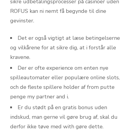
sikre udbetalingsprocesser på casinoer uden
ROFUS kan ni nemt få begynde til dine
gevinster.
Det er også vigtigt at læse betingelserne
og vilkårene for at sikre dig, at i forstår alle
kravene.
Der er ofte experience om enten nye
spilleautomater eller populære online slots,
och de fleste spillere holder af from putte
penge my partner and i.
Er du stødt på en gratis bonus uden
indskud, man gerne vil gøre brug af, skal du
derfor ikke tøve med with gøre dette.