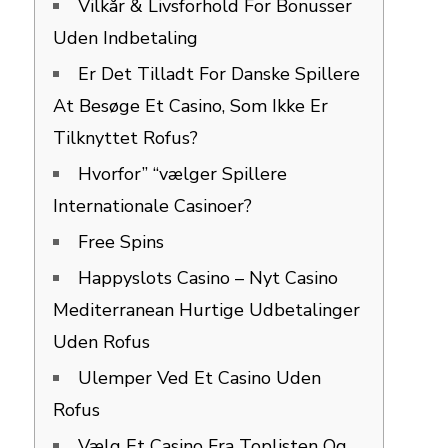
Vilkår & Livsforhold For Bonusser
Uden Indbetaling
Er Det Tilladt For Danske Spillere
At Besøge Et Casino, Som Ikke Er
Tilknyttet Rofus?
Hvorfor” “vælger Spillere
Internationale Casinoer?
Free Spins
Happyslots Casino – Nyt Casino
Mediterranean Hurtige Udbetalinger
Uden Rofus
Ulemper Ved Et Casino Uden
Rofus
Vælg Et Casino Fra Toplisten Og