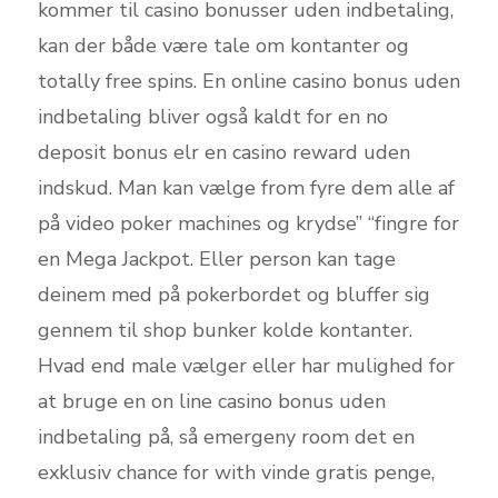
kommer til casino bonusser uden indbetaling,
kan der både være tale om kontanter og
totally free spins. En online casino bonus uden
indbetaling bliver også kaldt for en no
deposit bonus elr en casino reward uden
indskud. Man kan vælge from fyre dem alle af
på video poker machines og krydse” “fingre for
en Mega Jackpot. Eller person kan tage
deinem med på pokerbordet og bluffer sig
gennem til shop bunker kolde kontanter.
Hvad end male vælger eller har mulighed for
at bruge en on line casino bonus uden
indbetaling på, så emergeny room det en
exklusiv chance for with vinde gratis penge,