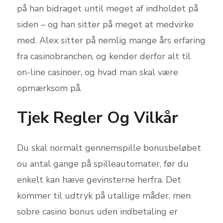
på han bidraget until meget af indholdet på
siden – og han sitter på meget at medvirke
med. Alex sitter på nemlig mange års erfaring
fra casinobranchen, og kender derfor alt til
on-line casinoer, og hvad man skal være
opmærksom på.
Tjek Regler Og Vilkår
Du skal normalt gennemspille bonusbeløbet
ou antal gange på spilleautomater, før du
enkelt kan hæve gevinsterne herfra. Det
kommer til udtryk på utallige måder, men
sobre casino bonus uden indbetaling er