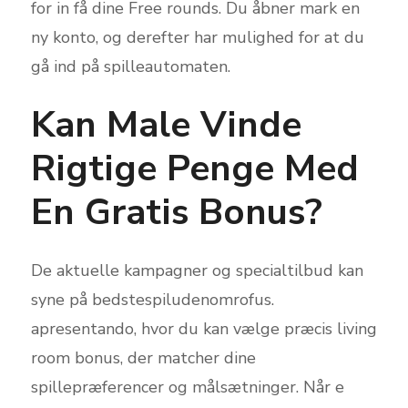
for in få dine Free rounds. Du åbner mark en
ny konto, og derefter har mulighed for at du
gå ind på spilleautomaten.
Kan Male Vinde
Rigtige Penge Med
En Gratis Bonus?
De aktuelle kampagner og specialtilbud kan
syne på bedstespiludenomrofus.
apresentando, hvor du kan vælge præcis living
room bonus, der matcher dine
spillepræferencer og målsætninger. Når e