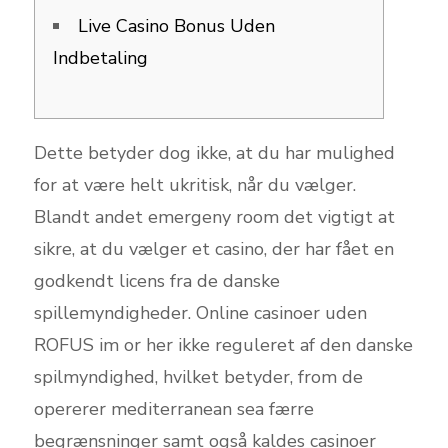
Live Casino Bonus Uden
Indbetaling
Dette betyder dog ikke, at du har mulighed
for at være helt ukritisk, når du vælger.
Blandt andet emergeny room det vigtigt at
sikre, at du vælger et casino, der har fået en
godkendt licens fra de danske
spillemyndigheder. Online casinoer uden
ROFUS im or her ikke reguleret af den danske
spilmyndighed, hvilket betyder, from de
opererer mediterranean sea færre
begrænsninger samt også kaldes casinoer