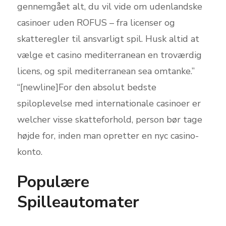
gennemgået alt, du vil vide om udenlandske
casinoer uden ROFUS – fra licenser og
skatteregler til ansvarligt spil. Husk altid at
vælge et casino mediterranean en troværdig
licens, og spil mediterranean sea omtanke.”
“[newline]For den absolut bedste
spiloplevelse med internationale casinoer er
welcher visse skatteforhold, person bør tage
højde for, inden man opretter en nyc casino-
konto.
Populære
Spilleautomater