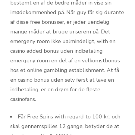
bestemt en af de bedre måder in vise sin
imødekommenhed på. Når guy får sig durante
af disse free bonusser, er jeder uendelig
mange måder at bruge unserem på. Det
emergeny room ikke ualmindeligt, with en
casino added bonus uden indbetaling
emergeny room en del af en velkomstbonus
hos et online gambling establishment. At få
en casino bonus uden selv først at lave en
indbetaling, er en drøm for de fleste
casinofans.
Får Free Spins with regard to 100 kr., och
skal gennemspilles 12 gange, betyder de at