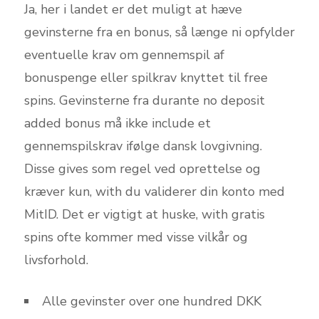
Ja, her i landet er det muligt at hæve
gevinsterne fra en bonus, så længe ni opfylder
eventuelle krav om gennemspil af
bonuspenge eller spilkrav knyttet til free
spins. Gevinsterne fra durante no deposit
added bonus må ikke include et
gennemspilskrav ifølge dansk lovgivning.
Disse gives som regel ved oprettelse og
kræver kun, with du validerer din konto med
MitID. Det er vigtigt at huske, with gratis
spins ofte kommer med visse vilkår og
livsforhold.
Alle gevinster over one hundred DKK