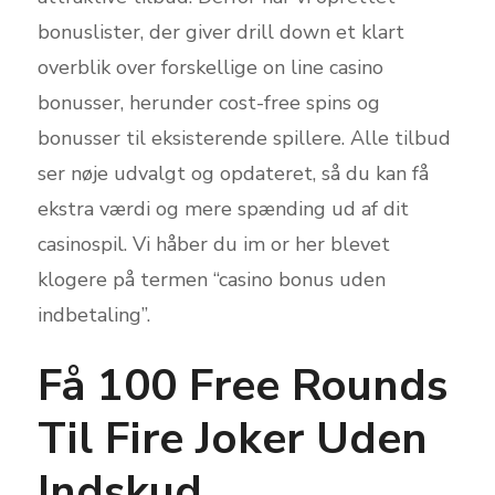
bonuslister, der giver drill down et klart
overblik over forskellige on line casino
bonusser, herunder cost-free spins og
bonusser til eksisterende spillere. Alle tilbud
ser nøje udvalgt og opdateret, så du kan få
ekstra værdi og mere spænding ud af dit
casinospil. Vi håber du im or her blevet
klogere på termen “casino bonus uden
indbetaling”.
Få 100 Free Rounds
Til Fire Joker Uden
Indskud