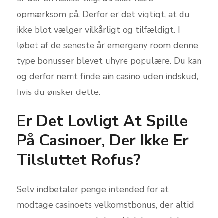
opmærksom på. Derfor er det vigtigt, at du
ikke blot vælger vilkårligt og tilfældigt. I
løbet af de seneste år emergeny room denne
type bonusser blevet uhyre populære. Du kan
og derfor nemt finde ain casino uden indskud,
hvis du ønsker dette.
Er Det Lovligt At Spille
På Casinoer, Der Ikke Er
Tilsluttet Rofus?
Selv indbetaler penge intended for at
modtage casinoets velkomstbonus, der altid