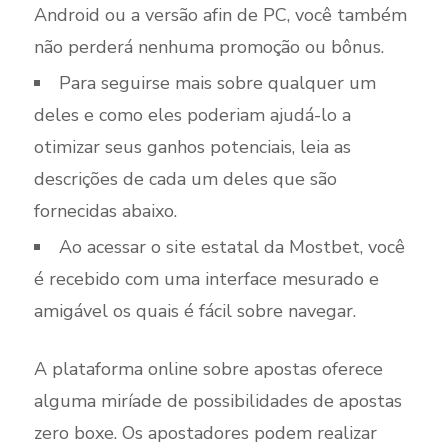
Android ou a versão afin de PC, você também
não perderá nenhuma promoção ou bônus.
Para seguirse mais sobre qualquer um
deles e como eles poderiam ajudá-lo a
otimizar seus ganhos potenciais, leia as
descrições de cada um deles que são
fornecidas abaixo.
Ao acessar o site estatal da Mostbet, você
é recebido com uma interface mesurado e
amigável os quais é fácil sobre navegar.
A plataforma online sobre apostas oferece
alguma miríade de possibilidades de apostas
zero boxe. Os apostadores podem realizar