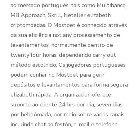
ao mercado português, tais como Multibanco,
MB Approach, Skrill, Neteller elizabeth
criptomoedas. O Mostbet é conhecido através
da sua eficiência not any processamento de
levantamentos, normalmente dentro de
twenty four horas, dependendo carry out
método escolhido. Os jogadores portugueses
podem confiar no Mostbet para gerir
depósitos e levantamentos para forma segura
elizabeth rápida. A organizacion oferece
suporte ao cliente 24 hrs por dia, seven dias
por hebdómada, por meio sobre vários canais,
incluindo chat ao festón, e-mail e telefone.