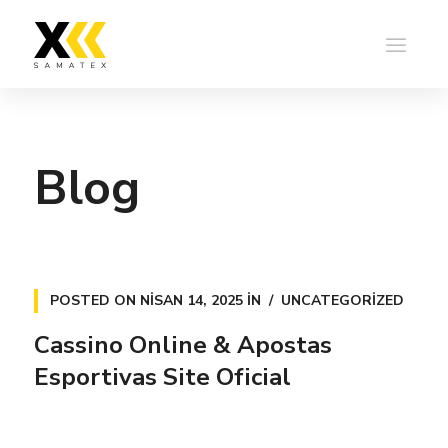
Blog
POSTED ON
NISAN 14, 2025
IN
UNCATEGORIZED
Cassino Online & Apostas
Esportivas Site Oficial