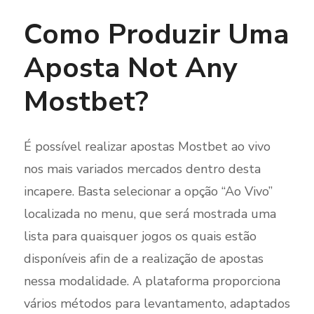
Como Produzir Uma
Aposta Not Any
Mostbet?
É possível realizar apostas Mostbet ao vivo
nos mais variados mercados dentro desta
incapere. Basta selecionar a opção “Ao Vivo”
localizada no menu, que será mostrada uma
lista para quaisquer jogos os quais estão
disponíveis afin de a realização de apostas
nessa modalidade. A plataforma proporciona
vários métodos para levantamento, adaptados