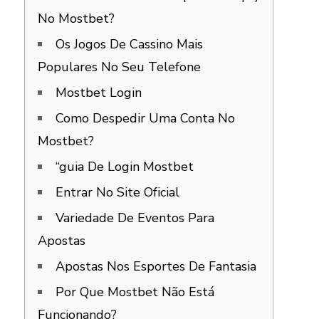
No Mostbet?
Os Jogos De Cassino Mais
Populares No Seu Telefone
Mostbet Login
Como Despedir Uma Conta No
Mostbet?
“guia De Login Mostbet
Entrar No Site Oficial
Variedade De Eventos Para
Apostas
Apostas Nos Esportes De Fantasia
Por Que Mostbet Não Está
Funcionando?