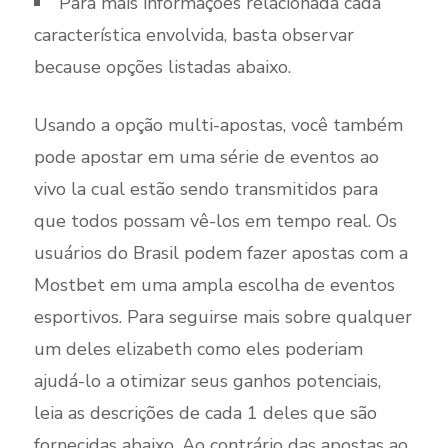
Para mais informações relacionada cada
característica envolvida, basta observar
because opções listadas abaixo.
Usando a opção multi-apostas, você também
pode apostar em uma série de eventos ao
vivo la cual estão sendo transmitidos para
que todos possam vê-los em tempo real. Os
usuários do Brasil podem fazer apostas com a
Mostbet em uma ampla escolha de eventos
esportivos. Para seguirse mais sobre qualquer
um deles elizabeth como eles poderiam
ajudá-lo a otimizar seus ganhos potenciais,
leia as descrições de cada 1 deles que são
fornecidas abaixo. Ao contrário das apostas ao