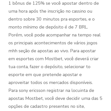
1 bônus de 125% se você apostar dentro de
uma hora após the inscrição no cassino ou
dentro sobre 30 minutos pra esportes, e o
monto mínimo de depósito é de 7 BRL.
Porém, você pode acompanhar na tempo real
os principais acontecimentos de vários jogos
mhh seção de apostas ao vivo. Para apostar
em esportes com Mostbet, você deverá criar
tua conta, fazer o depósito, selecionar to
esporte em que pretende apostar e
aproveitar todos os mercados disponíveis.
Para sony ericsson registrar na locuinta de
apostas Mostbet, você deve decidir uma das 5
opções de cadastro presentes no site,