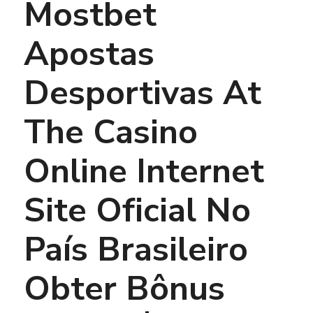
Mostbet
Apostas
Desportivas At
The Casino
Online Internet
Site Oficial No
País Brasileiro
Obter Bônus