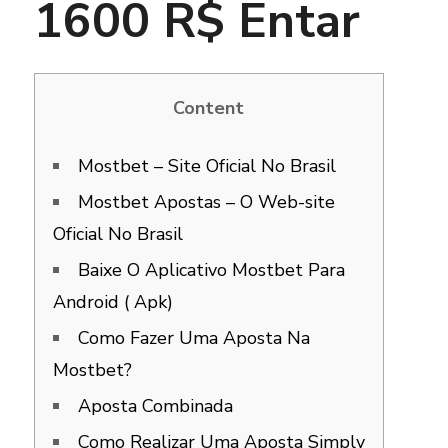
1600 R$ Entar
Content
Mostbet – Site Oficial No Brasil
Mostbet Apostas – O Web-site
Oficial No Brasil
Baixe O Aplicativo Mostbet Para
Android ( Apk)
Como Fazer Uma Aposta Na
Mostbet?
Aposta Combinada
Como Realizar Uma Aposta Simply