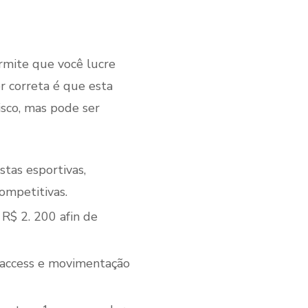
rmite que você lucre
r correta é que esta
isco, mas pode ser
tas esportivas,
ompetitivas.
R$ 2. 200 afin de
 access e movimentação