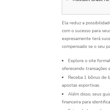
Ela reduz a possibilid
com o sucesso para seus
expresamente terá suces
compensado se o seu pal
Explore o site forma
oferecendo transações 
Receba 1 bônus de b
apostas esportivas.
Além disso, seus gu
financeira para identifi