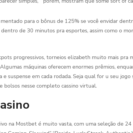
arecer simples,” “porém, mostram que some sort of ca
umentado para o bônus de 125% se você envidar dent
ou dentro de 30 minutos pra esportes, assim como o m
kpots progressivos, torneios elizabeth muito mais pra 
io. Algumas máquinas oferecem enormes prêmios, enqua
 e suspense em cada rodada. Seja qual for u seu jogo 
e bolsos nesse completo cassino virtual.
asino
 vivo na Mostbet é muito vasta, com uma seleção de 24