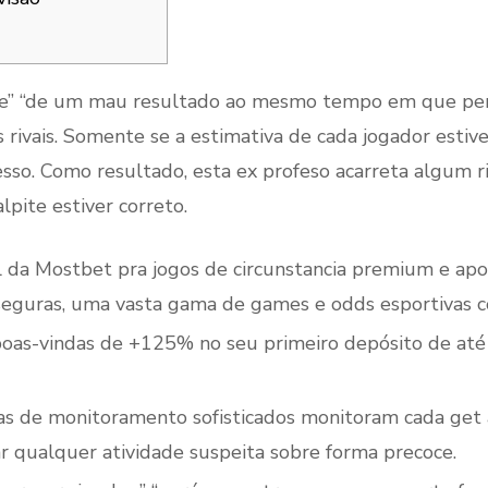
ade” “de um mau resultado ao mesmo tempo em que pe
 rivais. Somente se a estimativa de cada jogador estive
so. Como resultado, esta ex profeso acarreta algum r
pite estiver correto.
l da Mostbet pra jogos de circunstancia premium e apos
seguras, uma vasta gama de games e odds esportivas c
oas-vindas de +125% no seu primeiro depósito de até 
ias de monitoramento sofisticados monitoram cada get
car qualquer atividade suspeita sobre forma precoce.