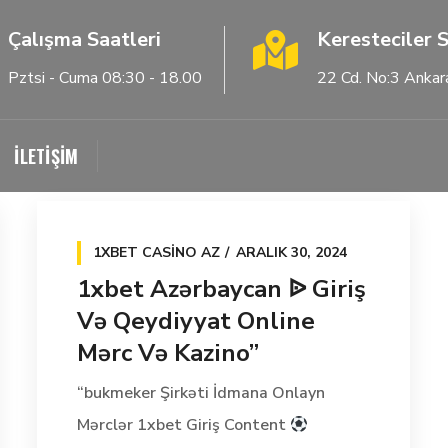
Çalışma Saatleri
Keresteciler S
Pztsi - Cuma 08:30 - 18.00
22 Cd. No:3 Ankar
İLETİŞİM
1XBET CASINO AZ
ARALIK 30, 2024
1xbet Azərbaycan ᐉ Giriş
Və Qeydiyyat Online
Mərc Və Kazino”
“bukmeker Şirkəti İdmana Onlayn
Mərclər 1xbet Giriş Content