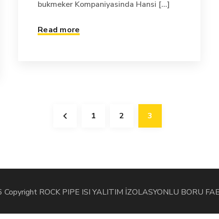
bukmeker Kompaniyasinda Hansi [...]
Read more
1
2
3
 Copyright ROCK PIPE ISI YALITIM İZOLASYONLU BORU FA