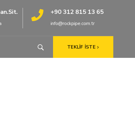
an.Sit.
+90 312 815 13 65
a
info@rockpipe.com.tr
TEKLİF İSTE