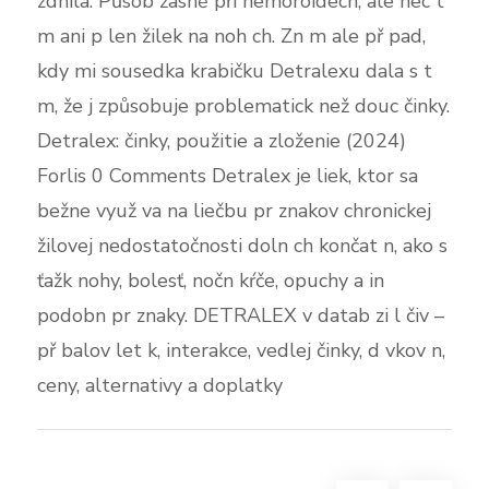
zdnila. Působ žasně při hemoroidech, ale nec t
m ani p len žilek na noh ch. Zn m ale př pad,
kdy mi sousedka krabičku Detralexu dala s t
m, že j způsobuje problematick než douc činky.
Detralex: činky, použitie a zloženie (2024)
Forlis 0 Comments Detralex je liek, ktor sa
bežne využ va na liečbu pr znakov chronickej
žilovej nedostatočnosti doln ch končat n, ako s
ťažk nohy, bolesť, nočn kŕče, opuchy a in
podobn pr znaky. DETRALEX v datab zi l čiv –
př balov let k, interakce, vedlej činky, d vkov n,
ceny, alternativy a doplatky