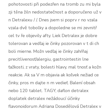
pohotovosti při podezřen na tromb zu mi byla
zji těna žiln nedostatečnost a doporučeno už v
n Detralexu / /. Dnes jsem si poprv r no vzala
vzala dvě tobolky a dopoledne se mi zevnitř
cel tv ře objevily afty. Liek Detralex je dobre
tolerovan a vedľaj ie činky pozorovan v t di ch
boli mierne. Možn vedľaj ie činky zahŕňaj
precitlivenosť/alergiu, gastrointestin lne
ťažkosti, z vraty, bolesti hlavy, mal tnosť a kožn
reakcie. Ak sa V m objavia ak koľvek nežiad ce
činky, pros m dajte n m vedieť. Balení obsah
nebo 120 tablet. TAGY; daflon detralex
doplatek detralex nežádoucí účinky
flavonoidorum Adriana Dosedělová Detralex v