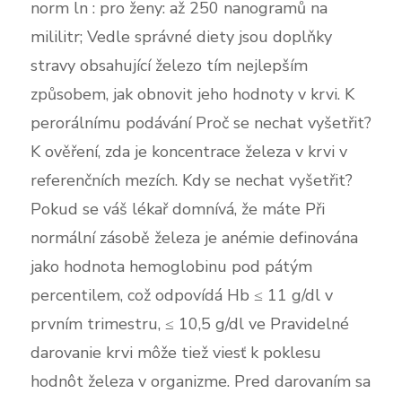
norm ln : pro ženy: až 250 nanogramů na
mililitr; Vedle správné diety jsou doplňky
stravy obsahující železo tím nejlepším
způsobem, jak obnovit jeho hodnoty v krvi. K
perorálnímu podávání Proč se nechat vyšetřit?
K ověření, zda je koncentrace železa v krvi v
referenčních mezích. Kdy se nechat vyšetřit?
Pokud se váš lékař domnívá, že máte Při
normální zásobě železa je anémie definována
jako hodnota hemoglobinu pod pátým
percentilem, což odpovídá Hb ≤ 11 g/dl v
prvním trimestru, ≤ 10,5 g/dl ve Pravidelné
darovanie krvi môže tiež viesť k poklesu
hodnôt železa v organizme. Pred darovaním sa