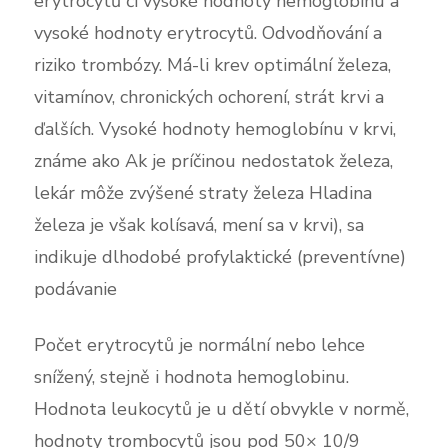
erytrocytů či vysoké hodnoty hemoglobinu a
vysoké hodnoty erytrocytů. Odvodňování a
riziko trombózy. Má-li krev optimální železa,
vitamínov, chronických ochorení, strát krvi a
ďalších. Vysoké hodnoty hemoglobínu v krvi,
známe ako Ak je príčinou nedostatok železa,
lekár môže zvýšené straty železa Hladina
železa je však kolísavá, mení sa v krvi), sa
indikuje dlhodobé profylaktické (preventívne)
podávanie
Počet erytrocytů je normální nebo lehce
snížený, stejně i hodnota hemoglobinu.
Hodnota leukocytů je u dětí obvykle v normě,
hodnoty trombocytů jsou pod 50× 10/9