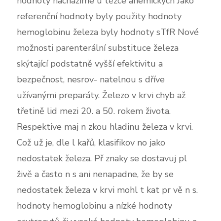
hodnoty nacházíme u těžce anemických Jako
referenční hodnoty byly použity hodnoty
hemoglobinu železa byly hodnoty sTfR Nové
možnosti parenterální substituce železa
skýtající podstatně vyšší efektivitu a
bezpečnost, nesrov- natelnou s dříve
užívanými preparáty. Železo v krvi chyb až
třetině lid mezi 20. a 50. rokem života.
Respektive maj n zkou hladinu železa v krvi.
Což už je, dle l kařů, klasifikov no jako
nedostatek železa. Př znaky se dostavuj pl
živě a často n s ani nenapadne, že by se
nedostatek železa v krvi mohl t kat pr vě n s.
hodnoty hemoglobinu a nízké hodnoty