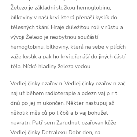
Železo je základní složkou hemoglobinu,
bílkoviny v naší krvi, která přenáší kyslík do
tělesných tkání. Hraje důležitou roli v růstu a
vývoji Železo je nezbytnou součástí
hemoglobinu, bílkoviny, která na sebe v plících
váže kyslík a pak ho krví přenáší do jiných částí
těla. Nízké hladiny železa vedou
Vedlej činky ozařov n. Vedlej činky ozařov n zač
naj už během radioterapie a odezn vaj p r t
dnů po jej m ukončen. Někter nastupuj až
několik měs ců po l čbě a b vaj bohužel
nevratn. Patř sem Zarudnut ozařovan kůže
Vedlej činky Detralexu Dobr den, na