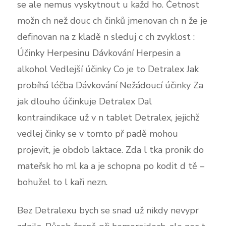
se ale nemus vyskytnout u každ ho. Četnost
možn ch než douc ch činků jmenovan ch n že je
definovan na z kladě n sleduj c ch zvyklost :
Účinky Herpesinu Dávkování Herpesin a
alkohol Vedlejší účinky Co je to Detralex Jak
probíhá léčba Dávkování Nežádoucí účinky Za
jak dlouho účinkuje Detralex Dal
kontraindikace už v n tablet Detralex, jejichž
vedlej činky se v tomto př padě mohou
projevit, je obdob laktace. Zda l tka pronik do
mateřsk ho ml ka a je schopna po kodit d tě –
bohužel to l kaři nezn.
Bez Detralexu bych se snad už nikdy nevypr