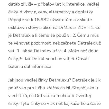
datab zi l čiv – př balov let k, interakce, vedlej
činky, d vkov n, ceny, alternativy a doplatky
Připojte se k 18 982 uživatelům a z skejte
exkluzivn slevy a akce na DrMax.cz ZDE ️ ! 1. Co
je Detralex a k čemu se použ v ; 2. Čemu mus
te věnovat pozornost, než začnete Detralex už
vat; 3. Jak se Detralex už v ; 4. Možn než douc
činky; 5. Jak Detralex uchov vat; 6. Obsah
balen a dal informace
Jak jsou vedlej činky Detralexu? Detralex je l k
použ van pro l čbu křečov ch žil. Stejně jako u
v ech l ků, i u Detralexu mohou b t vedlej
činky. Tyto činky se v ak net kaj každ ho a často