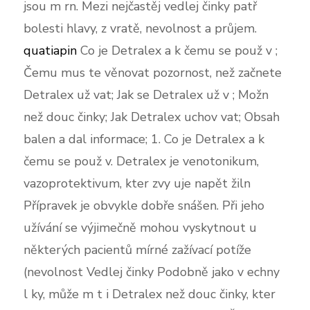
jsou m rn. Mezi nejčastěj vedlej činky patř
bolesti hlavy, z vratě, nevolnost a průjem.
quatiapin
Co je Detralex a k čemu se použ v ;
Čemu mus te věnovat pozornost, než začnete
Detralex už vat; Jak se Detralex už v ; Možn
než douc činky; Jak Detralex uchov vat; Obsah
balen a dal informace; 1. Co je Detralex a k
čemu se použ v. Detralex je venotonikum,
vazoprotektivum, kter zvy uje napět žiln
Přípravek je obvykle dobře snášen. Při jeho
užívání se výjimečně mohou vyskytnout u
některých pacientů mírné zažívací potíže
(nevolnost Vedlej činky Podobně jako v echny
l ky, může m t i Detralex než douc činky, kter