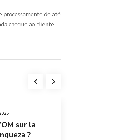
de processamento de até
ada chegue ao cliente.
2025
CASSINO
KASIM 6, 2
’OM sur la
Mercato OM : 
ingueza ?
Gomes, Abline…