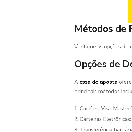
Métodos de 
Verifique as opções de 
Opções de D
A
cssa de aposta
ofere
principais métodos incl
Cartões: Visa, Master
Carteiras Eletrônicas:
Transferência bancária