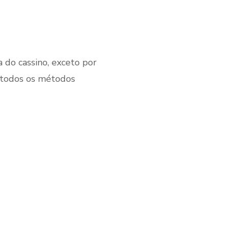
do cassino, exceto por
a todos os métodos