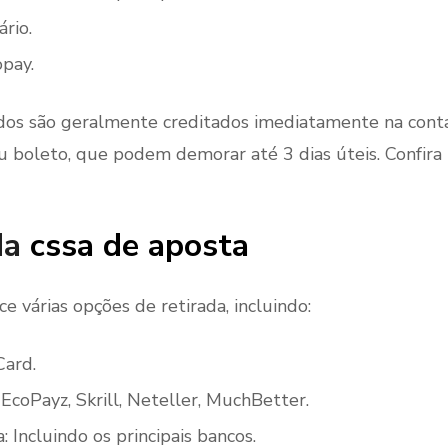
rio.
opay.
os são geralmente creditados imediatamente na conta 
ou boleto, que podem demorar até 3 dias úteis. Confir
da
cssa de aposta
e várias opções de retirada, incluindo:
Card.
 EcoPayz, Skrill, Neteller, MuchBetter.
: Incluindo os principais bancos.