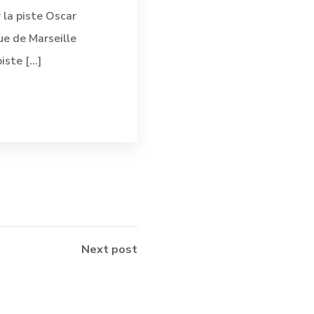
sur les pistes 
 la piste Oscar
e de Marseille
Mercato OM : Medina, 
ste [...]
point sur les pistes ma
prépare un mercato [...
Read more
Next post