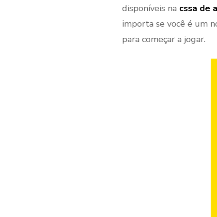
disponíveis na
cssa de 
importa se você é um n
para começar a jogar.