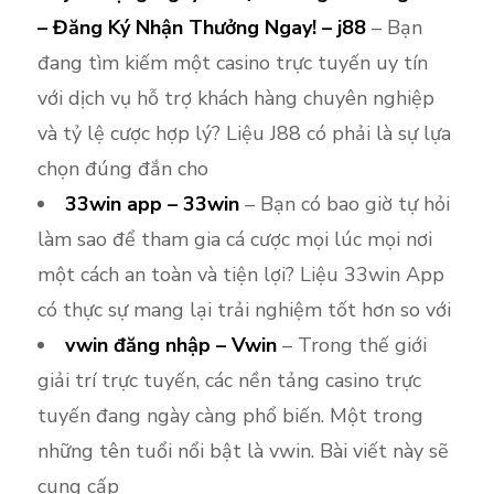
– Đăng Ký Nhận Thưởng Ngay! – j88
– Bạn
đang tìm kiếm một casino trực tuyến uy tín
với dịch vụ hỗ trợ khách hàng chuyên nghiệp
và tỷ lệ cược hợp lý? Liệu J88 có phải là sự lựa
chọn đúng đắn cho
33win app – 33win
– Bạn có bao giờ tự hỏi
làm sao để tham gia cá cược mọi lúc mọi nơi
một cách an toàn và tiện lợi? Liệu 33win App
có thực sự mang lại trải nghiệm tốt hơn so với
vwin đăng nhập – Vwin
– Trong thế giới
giải trí trực tuyến, các nền tảng casino trực
tuyến đang ngày càng phổ biến. Một trong
những tên tuổi nổi bật là vwin. Bài viết này sẽ
cung cấp