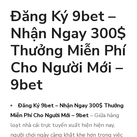
Đăng Ký 9bet –
Nhận Ngay 300$
Thưởng Miễn Phí
Cho Người Mới –
9bet
Đăng Ký 9bet – Nhận Ngay 300$ Thưởng
Miễn Phí Cho Người Mới – 9bet
– Giữa hàng
loạt nhà cái trực tuyến xuất hiện hiện nay,
người chơi ngày càng khắt khe hơn trong việc