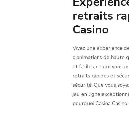
Expérience
retraits r
Casino
Vivez une expérience de
d’animations de haute q
et faciles, ce qui vous
retraits rapides et sécu
sécurité. Que vous soye
jeu en ligne exception
pourquoi Casina Casino e