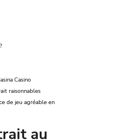
?
Casina Casino
rait raisonnables
nce de jeu agréable en
rait au