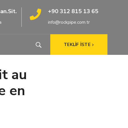
an.Sit.
+90 312 815 13 65
a
info@rockpipe.com.tr
TEKLİF İSTE
it au
e en