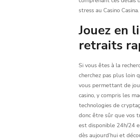
comprenant ces délais d
stress au Casino Casina.
Jouez en l
retraits r
Si vous êtes à la recher
cherchez pas plus loin q
vous permettant de jouer
casino, y compris les ma
technologies de cryptag
donc être sûr que vos t
est disponible 24h/24 e
dès aujourd’hui et déco