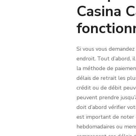
Casina C
fonction
Si vous vous demandez c
endroit. Tout d’abord, i
la méthode de paiement 
délais de retrait les pl
crédit ou de débit peuv
peuvent prendre jusqu’à
doit d’abord vérifier vot
est important de noter 
hebdomadaires ou mensue