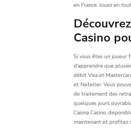
en France. Jouez en tout
Découvrez 
Casino pou
Si vous êtes un joueur f
d’apprendre que plusieu
débit Visa et Mastercar
et Neteller. Vous pouve
de traitement des retra
quelques jours ouvrables
Casina Casino, disponibl
maintenant et profitez d