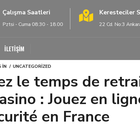
Çalışma Saatleri
Keresteciler S
Pztsi - Cuma 08:30 - 18.00
22 Cd. No:3 Ankar
İLETİŞİM
5
IN
UNCATEGORIZED
z le temps de retra
asino : Jouez en lign
curité en France