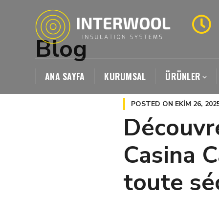
Blog
ANA SAYFA
KURUMSAL
ÜRÜNLER
POSTED ON
EKIM 26, 202
Découvre
Casina C
toute sé