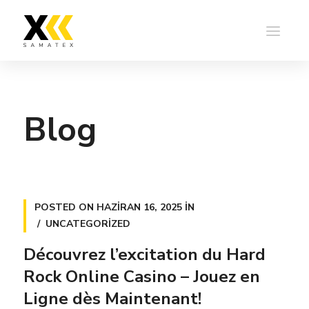
Blog
POSTED ON
HAZIRAN 16, 2025
IN
UNCATEGORIZED
Découvrez l’excitation du Hard
Rock Online Casino – Jouez en
Ligne dès Maintenant!