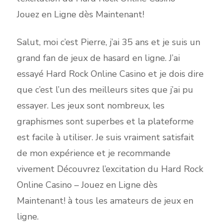
Jouez en Ligne dès Maintenant!
Salut, moi c’est Pierre, j’ai 35 ans et je suis un
grand fan de jeux de hasard en ligne. J’ai
essayé Hard Rock Online Casino et je dois dire
que c’est l’un des meilleurs sites que j’ai pu
essayer. Les jeux sont nombreux, les
graphismes sont superbes et la plateforme
est facile à utiliser. Je suis vraiment satisfait
de mon expérience et je recommande
vivement Découvrez l’excitation du Hard Rock
Online Casino – Jouez en Ligne dès
Maintenant! à tous les amateurs de jeux en
ligne.