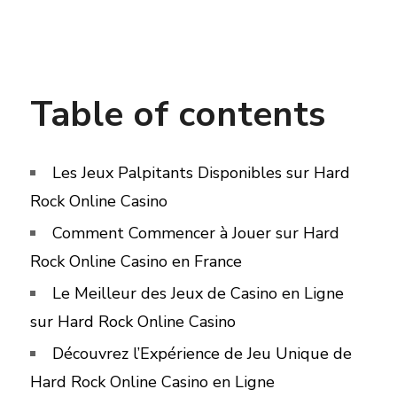
Table of contents
Les Jeux Palpitants Disponibles sur Hard
Rock Online Casino
Comment Commencer à Jouer sur Hard
Rock Online Casino en France
Le Meilleur des Jeux de Casino en Ligne
sur Hard Rock Online Casino
Découvrez l’Expérience de Jeu Unique de
Hard Rock Online Casino en Ligne