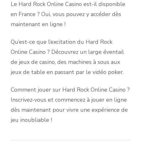
Le Hard Rock Online Casino est-il disponible
en France ? Oui, vous pouvez y accéder dès
maintenant en ligne !
Qu’est-ce que l’excitation du Hard Rock
Online Casino ? Découvrez un large éventail
de jeux de casino, des machines à sous aux
jeux de table en passant par le vidéo poker.
Comment jouer sur Hard Rock Online Casino ?
Inscrivez-vous et commencez à jouer en ligne
dès maintenant pour vivre une expérience de
jeu inoubliable !