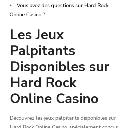
Vous avez des questions sur Hard Rock
Online Casino ?
Les Jeux
Palpitants
Disponibles sur
Hard Rock
Online Casino
Découvrez les jeux palpitants disponibles sur
Hard Rock Online Casino, spécialement conçus