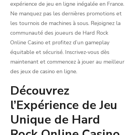
expérience de jeu en ligne inégalée en France.
Ne manquez pas les dernières promotions et
les tournois de machines à sous. Rejoignez la
communauté des joueurs de Hard Rock
Online Casino et profitez d’un gameplay
équitable et sécurisé. Inscrivez-vous dès
maintenant et commencez à jouer au meilleur
des jeux de casino en ligne.
Découvrez
l’Expérience de Jeu
Unique de Hard
Rock Online Casino