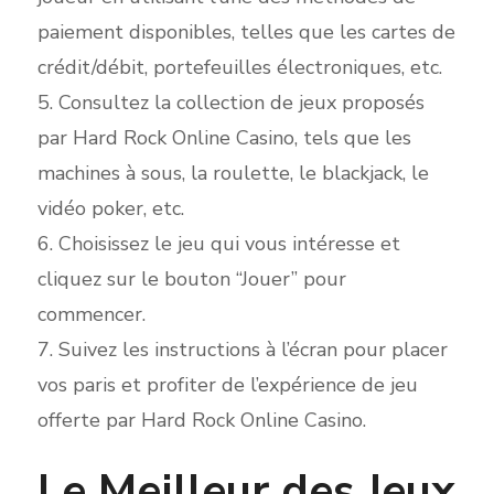
paiement disponibles, telles que les cartes de
crédit/débit, portefeuilles électroniques, etc.
5. Consultez la collection de jeux proposés
par Hard Rock Online Casino, tels que les
machines à sous, la roulette, le blackjack, le
vidéo poker, etc.
6. Choisissez le jeu qui vous intéresse et
cliquez sur le bouton “Jouer” pour
commencer.
7. Suivez les instructions à l’écran pour placer
vos paris et profiter de l’expérience de jeu
offerte par Hard Rock Online Casino.
Le Meilleur des Jeux