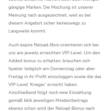
gängige Marken. Die Mischung ist unserer
Meinung nach ausgezeichnet, weil es bei
diesem Angebot sicher keineswegs zu
Langweile kommt.
Auch expire Reload-Boni orientieren sich bei
uns are jeweils erreichten VIP-Level. Um den
Added bonus zu erhalten, brauchen sich
Spieler lediglich am Donnerstag oder aber
Freitag in ihr Profil einzuloggen sowie die das
VIP-Level ‘Krieger’ erreicht haben.
Anschließend folgt noch eine Einzahlung
gemäß kklk jeweiligen Mindestbetrags
ebenso schon wird der Reload-Bonus nach