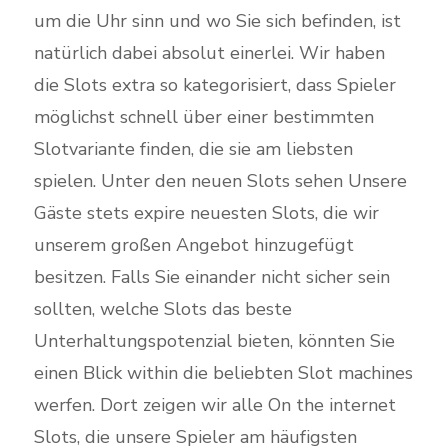
um die Uhr sinn und wo Sie sich befinden, ist
natürlich dabei absolut einerlei. Wir haben
die Slots extra so kategorisiert, dass Spieler
möglichst schnell über einer bestimmten
Slotvariante finden, die sie am liebsten
spielen. Unter den neuen Slots sehen Unsere
Gäste stets expire neuesten Slots, die wir
unserem großen Angebot hinzugefügt
besitzen. Falls Sie einander nicht sicher sein
sollten, welche Slots das beste
Unterhaltungspotenzial bieten, könnten Sie
einen Blick within die beliebten Slot machines
werfen. Dort zeigen wir alle On the internet
Slots, die unsere Spieler am häufigsten