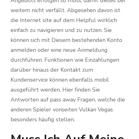
Angebots erfolgen so muss, damit dieses bei
weitem nicht verfällt. Abgesehen davon ist
die Internet site auf dem Helpful wirklich
einfach zu navigieren und zu nutzen. Sie
können sich mit Diesem bestehenden Konto
anmelden oder eine neue Anmeldung
durchführen. Funktionen wie Einzahlungen
darüber hinaus der Kontakt zum
Kundenservice können ebenfalls mobil
ausgeführt werden. Hier finden Sie
Antworten auf pass away Fragen, welche die
anderen Spieler vonseiten Vulkan Vegas
besonders häufig stellen.