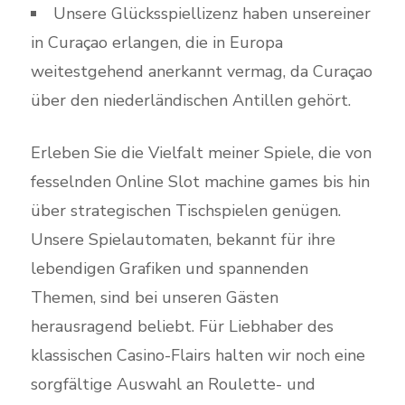
Unsere Glücksspiellizenz haben unsereiner
in Curaçao erlangen, die in Europa
weitestgehend anerkannt vermag, da Curaçao
über den niederländischen Antillen gehört.
Erleben Sie die Vielfalt meiner Spiele, die von
fesselnden Online Slot machine games bis hin
über strategischen Tischspielen genügen.
Unsere Spielautomaten, bekannt für ihre
lebendigen Grafiken und spannenden
Themen, sind bei unseren Gästen
herausragend beliebt. Für Liebhaber des
klassischen Casino-Flairs halten wir noch eine
sorgfältige Auswahl an Roulette- und