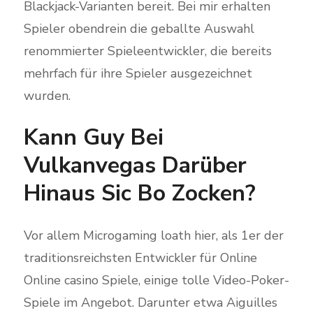
Blackjack-Varianten bereit. Bei mir erhalten
Spieler obendrein die geballte Auswahl
renommierter Spieleentwickler, die bereits
mehrfach für ihre Spieler ausgezeichnet
wurden.
Kann Guy Bei
Vulkanvegas Darüber
Hinaus Sic Bo Zocken?
Vor allem Microgaming loath hier, als 1er der
traditionsreichsten Entwickler für Online
Online casino Spiele, einige tolle Video-Poker-
Spiele im Angebot. Darunter etwa Aiguilles