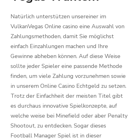
Natürlich unterstützen unsereiner im
VulkanVegas Online casino eine Auswahl von
Zahlungsmethoden, damit Sie möglichst
einfach Einzahlungen machen und Ihre
Gewinne abheben können. Auf diese Weise
sollte jeder Spieler eine passende Methode
finden, um viele Zahlung vorzunehmen sowie
in unserem Online Casino Echtgeld zu setzen.
Trotz der Einfachheit der meisten Titel gibt
es durchaus innovative Spielkonzepte, auf
welche weise bei Minefield oder aber Penalty
Shootout, zu entdecken. Sogar dieses
Football Manager Spiel ist in dieser