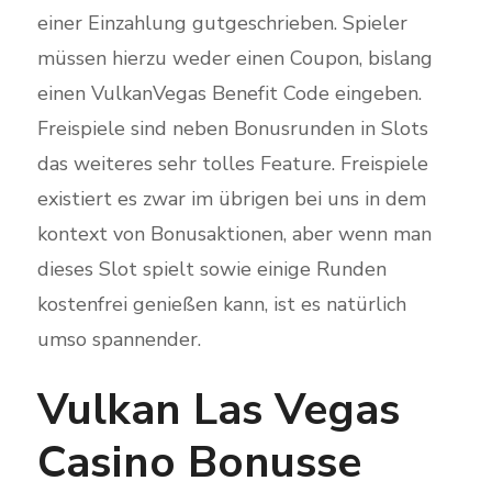
einer Einzahlung gutgeschrieben. Spieler
müssen hierzu weder einen Coupon, bislang
einen VulkanVegas Benefit Code eingeben.
Freispiele sind neben Bonusrunden in Slots
das weiteres sehr tolles Feature. Freispiele
existiert es zwar im übrigen bei uns in dem
kontext von Bonusaktionen, aber wenn man
dieses Slot spielt sowie einige Runden
kostenfrei genießen kann, ist es natürlich
umso spannender.
Vulkan Las Vegas
Casino Bonusse