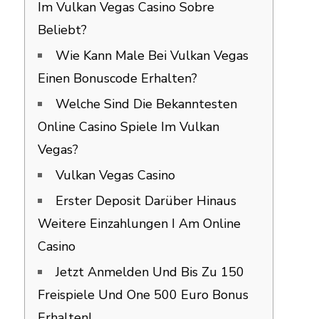
Im Vulkan Vegas Casino Sobre
Beliebt?
Wie Kann Male Bei Vulkan Vegas
Einen Bonuscode Erhalten?
Welche Sind Die Bekanntesten
Online Casino Spiele Im Vulkan
Vegas?
Vulkan Vegas Casino
Erster Deposit Darüber Hinaus
Weitere Einzahlungen I Am Online
Casino
Jetzt Anmelden Und Bis Zu 150
Freispiele Und One 500 Euro Bonus
Erhalten!