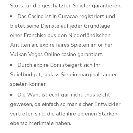
Slots für die geschätzten Spieler garantieren.
Das Casino ist in Curacao registriert und
bietet seine Dienste auf jeder Grundlage
einer Franchise aus den Niederländischen
Antillen an, expire faires Spielen im or her
Vulkan Vegas Online casino garantiert.
Durch expire Boni steigert sich Ihr
Spielbudget, sodass Sie ein marginal länger
spielen können.
Die Wahl ist echt gar nicht thus leicht
gewesen, da einfach so man sicher Entwickler
vertreten sind, die alle ihre eigenen Stärken
ebenso Merkmale haben.