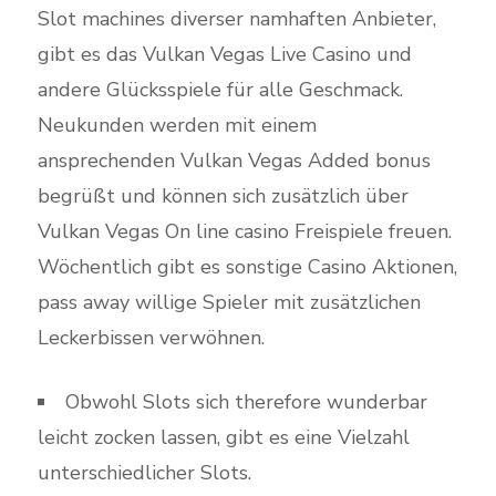
Slot machines diverser namhaften Anbieter,
gibt es das Vulkan Vegas Live Casino und
andere Glücksspiele für alle Geschmack.
Neukunden werden mit einem
ansprechenden Vulkan Vegas Added bonus
begrüßt und können sich zusätzlich über
Vulkan Vegas On line casino Freispiele freuen.
Wöchentlich gibt es sonstige Casino Aktionen,
pass away willige Spieler mit zusätzlichen
Leckerbissen verwöhnen.
Obwohl Slots sich therefore wunderbar
leicht zocken lassen, gibt es eine Vielzahl
unterschiedlicher Slots.