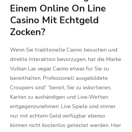
Einem Online On Line
Casino Mit Echtgeld
Zocken?
Wenn Sie traditionelle Casino besuchen und
direkte Interaktion bevorzugen, hat die Marke
Vulkan Las vegas Casino etwas für Sie zu
bereithalten. Professionell ausgebildete
Croupiers sind” “bereit, Sie zu eskortieren,
Karten zu aushändigen und Live-Wetten
entgegenzunehmen. Live Spiele sind immer
nur mit echtem Geld verfügbar ebenso
können nicht kostenlos getestet werden. Hier