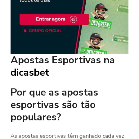
Apostas Esportivas na
dicasbet
Por que as apostas
esportivas são tão
populares?
As apostas esportivas têm ganhado cada vez