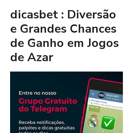
dicasbet : Diversão
e Grandes Chances
de Ganho em Jogos
de Azar