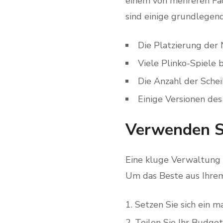
einem von mehreren Fä
sind einige grundlegend
Die Platzierung der N
Viele Plinko-Spiele
Die Anzahl der Scheib
Einige Versionen des
Verwenden Si
Eine kluge Verwaltung Ih
Um das Beste aus Ihrem
Setzen Sie sich ein m
Teilen Sie Ihr Budget