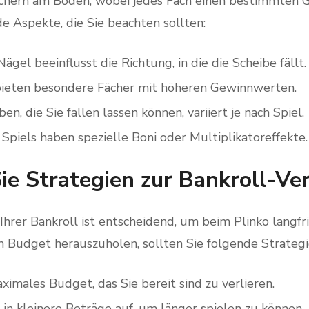
chern am Boden, wobei jedes Fach einen bestimmten G
e Aspekte, die Sie beachten sollten:
ägel beeinflusst die Richtung, in die die Scheibe fällt.
 bieten besondere Fächer mit höheren Gewinnwerten.
en, die Sie fallen lassen können, variiert je nach Spiel.
 Spiels haben spezielle Boni oder Multiplikatoreffekte.
e Strategien zur Bankroll-Ve
rer Bankroll ist entscheidend, um beim Plinko langfris
 Budget herauszuholen, sollten Sie folgende Strateg
aximales Budget, das Sie bereit sind zu verlieren.
 in kleinere Beträge auf, um länger spielen zu können.