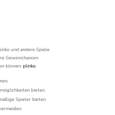
linko und andere Spiele
Ihre Gewinnchancen
ren können:
plinko
nen.
möglichkeiten bieten.
mäßige Spieler bieten.
vermeiden.