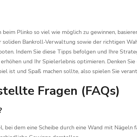
 beim Plinko so viel wie möglich zu gewinnen, basiere
er soliden Bankroll-Verwaltung sowie der richtigen Wa
ten. Indem Sie diese Tipps befolgen und Ihre Strate
erhöhen und Ihr Spielerlebnis optimieren. Denken Sie d
piel ist und Spaß machen sollte, also spielen Sie vera
tellte Fragen (FAQs)
?
iel, bei dem eine Scheibe durch eine Wand mit Nägeln f