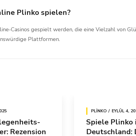
nline Plinko spielen?
nline-Casinos gespielt werden, die eine Vielzahl von Gl
enswürdige Plattformen.
2025
PLINKO
EYLÜL 4, 20
elegenheits-
Spiele Plinko 
er: Rezension
Deutschland: 