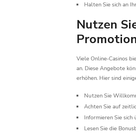
Halten Sie sich an Ih
Nutzen Si
Promotio
Viele Online-Casinos b
an. Diese Angebote kön
erhöhen. Hier sind eini
Nutzen Sie Willkomm
Achten Sie auf zeitl
Informieren Sie sich
Lesen Sie die Bonus