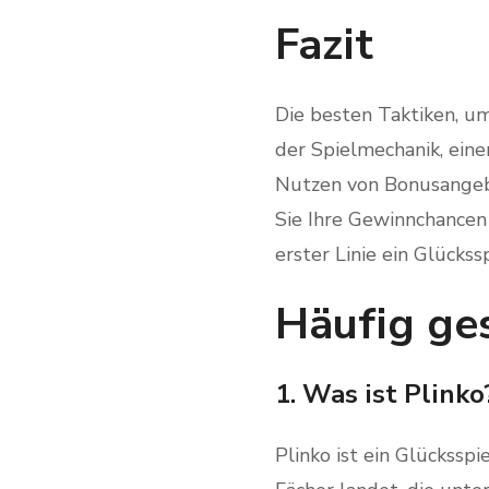
Fazit
Die besten Taktiken, um
der Spielmechanik, ein
Nutzen von Bonusangebo
Sie Ihre Gewinnchancen 
erster Linie ein Glückss
Häufig ges
1. Was ist Plinko
Plinko ist ein Glückssp