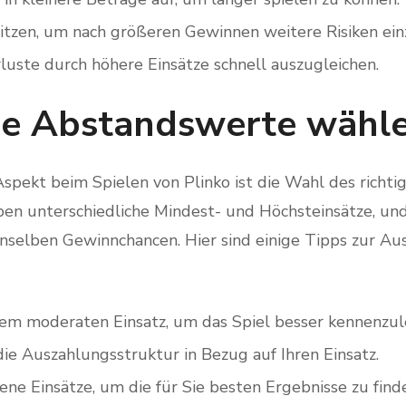
tzen, um nach größeren Gewinnen weitere Risiken ei
luste durch höhere Einsätze schnell auszugleichen.
ige Abstandswerte wähl
Aspekt beim Spielen von Plinko ist die Wahl des richtig
en unterschiedliche Mindest- und Höchsteinsätze, und
nselben Gewinnchancen. Hier sind einige Tipps zur Au
nem moderaten Einsatz, um das Spiel besser kennenzul
die Auszahlungsstruktur in Bezug auf Ihren Einsatz.
ene Einsätze, um die für Sie besten Ergebnisse zu find