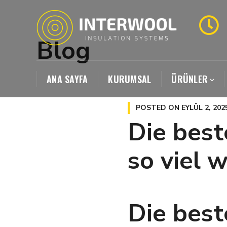
Blog
ANA SAYFA
KURUMSAL
ÜRÜNLER
POSTED ON
EYLÜL 2, 202
Die best
so viel 
Die best