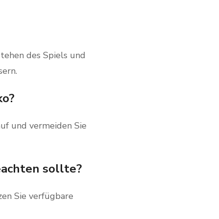
stehen des Spiels und
ern.
ko?
 auf und vermeiden Sie
eachten sollte?
tzen Sie verfügbare