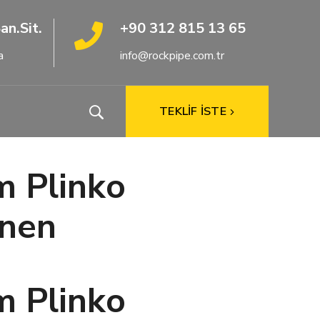
an.Sit.
+90 312 815 13 65
a
info@rockpipe.com.tr
TEKLİF İSTE
m Plinko
nnen
m Plinko