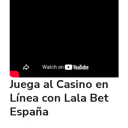
Juega al Casino en
Línea con Lala Bet
España