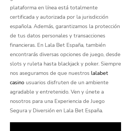
plataforma en línea está totalmente
certificada y autorizada por la jurisdicción
española. Además, garantizamos la protección
de tus datos personales y transacciones
financieras. En Lala Bet España, también
encontrarás diversas opciones de juego, desde
slots y ruleta hasta blackjack y poker. Siempre
nos aseguramos de que nuestros
lalabet
casino
usuarios disfruten de un ambiente
agradable y entretenido. Ven y únete a
nosotros para una Experiencia de Juego
Segura y Diversión en Lala Bet España.