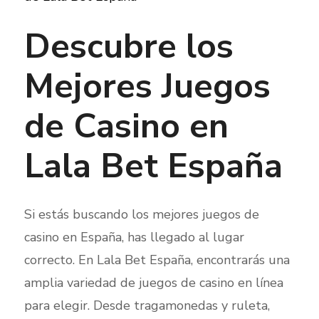
Descubre los
Mejores Juegos
de Casino en
Lala Bet España
Si estás buscando los mejores juegos de
casino en España, has llegado al lugar
correcto. En Lala Bet España, encontrarás una
amplia variedad de juegos de casino en línea
para elegir. Desde tragamonedas y ruleta,