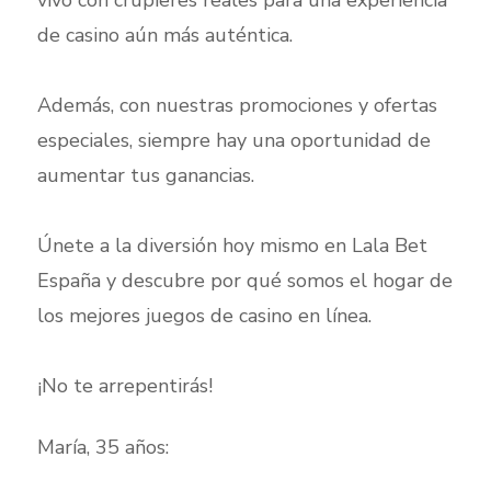
de casino aún más auténtica.
Además, con nuestras promociones y ofertas
especiales, siempre hay una oportunidad de
aumentar tus ganancias.
Únete a la diversión hoy mismo en Lala Bet
España y descubre por qué somos el hogar de
los mejores juegos de casino en línea.
¡No te arrepentirás!
María, 35 años: