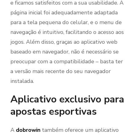
e ficamos satisfeitos com a sua usabilidade. A
página inicial foi adequadamente adaptada
para a tela pequena do celular, e o menu de
navegação é intuitivo, facilitando o acesso aos
jogos. Além disso, graças ao aplicativo web
baseado em navegador, não é necessário se
preocupar com a compatibilidade – basta ter
a versão mais recente do seu navegador
instalada.
Aplicativo exclusivo para
apostas esportivas
A
dobrowin
também oferece um aplicativo