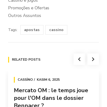
Cassino e jogos
Promoções e Ofertas
Outros Assuntos
Tags:
apostas
cassino
RELATED POSTS
CASSINO
KASIM 6, 2025
Mercato OM : le temps joue
pour l'OM dans le dossier
Bennacer ?