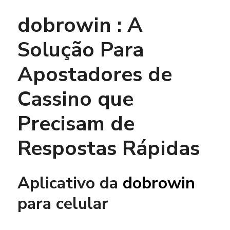
dobrowin : A
Solução Para
Apostadores de
Cassino que
Precisam de
Respostas Rápidas
Aplicativo da
dobrowin
para celular