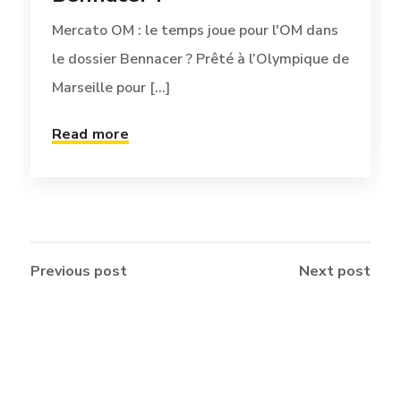
Mercato OM : le temps joue pour l'OM dans
le dossier Bennacer ? Prêté à l’Olympique de
Marseille pour [...]
Read more
Previous post
Next post