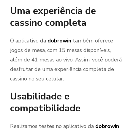
Uma experiência de
cassino completa
O aplicativo da
dobrowin
também oferece
jogos de mesa, com 15 mesas disponíveis,
além de 41 mesas ao vivo. Assim, você poderá
desfrutar de uma experiência completa de
cassino no seu celular.
Usabilidade e
compatibilidade
Realizamos testes no aplicativo da
dobrowin