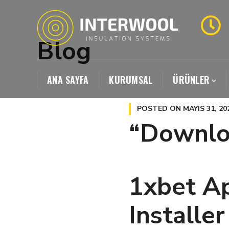
Blog
ANA SAYFA
KURUMSAL
ÜRÜNLER
POSTED ON
MAYIS 31, 20
“Downlo
1xbet A
Installe