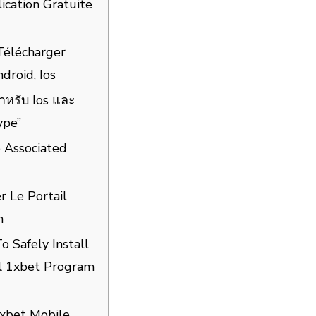
lication Gratuite
 Télécharger
droid, Ios
ำหรับ Ios และ
ype”
 Associated
r Le Portail
n
 Safely Install
al 1xbet Program
1xbet Mobile