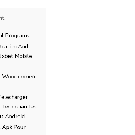
nt
al Programs
tration And
1xbet Mobile
r: Woocommerce
élécharger
n Technician Les
ut Android
t Apk Pour