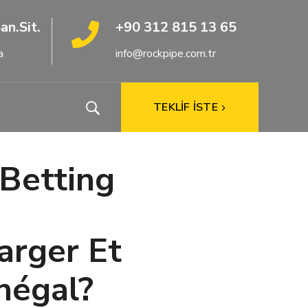
an.Sit.
+90 312 815 13 65
a
info@rockpipe.com.tr
TEKLİF İSTE
Betting
arger Et
énégal?