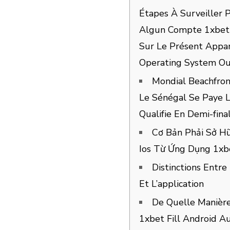
Étapes À Surveiller 
Algun Compte 1xbet 
Sur Le Présent Appar
Operating System Ou
Mondial Beachfron
Le Sénégal Se Paye L’
Qualifie En Demi-fina
Cơ Bản Phải Sở H
Ios Từ Ứng Dụng 1xb
Distinctions Entre
Et L’application
De Quelle Manièr
1xbet Fill Android A