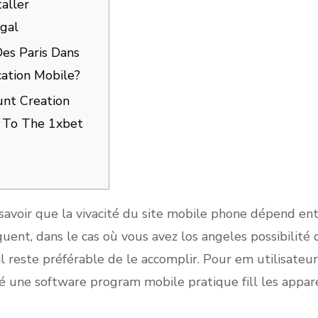
taller
égal
es Paris Dans
cation Mobile?
nt Creation
 To The 1xbet
savoir que la vivacité du site mobile phone dépend en
uent, dans le cas où vous avez los angeles possibilité
n, il reste préférable de le accomplir. Pour em utilisate
é une software program mobile pratique fill les appare