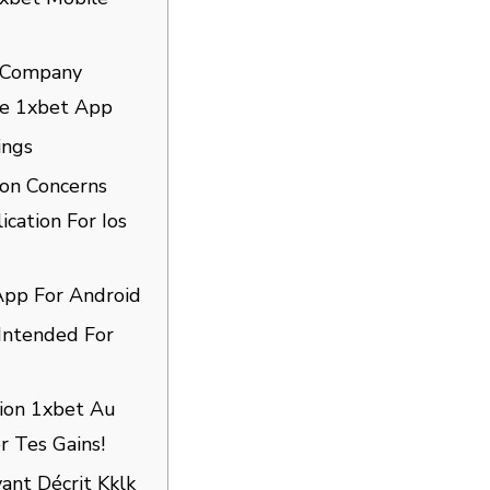
 Company
he 1xbet App
ings
on Concerns
cation For Ios
pp For Android
 Intended For
ion 1xbet Au
r Tes Gains!
ant Décrit Kklk