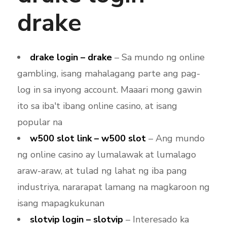
drake
drake login – drake
– Sa mundo ng online
gambling, isang mahalagang parte ang pag-
log in sa inyong account. Maaari mong gawin
ito sa iba't ibang online casino, at isang
popular na
w500 slot link – w500 slot
– Ang mundo
ng online casino ay lumalawak at lumalago
araw-araw, at tulad ng lahat ng iba pang
industriya, nararapat lamang na magkaroon ng
isang mapagkukunan
slotvip login – slotvip
– Interesado ka