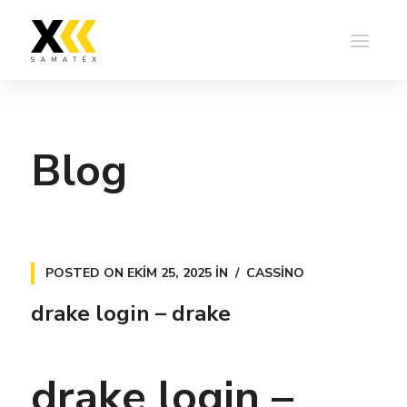
Blog
POSTED ON
EKIM 25, 2025
IN
CASSINO
drake login – drake
drake login –