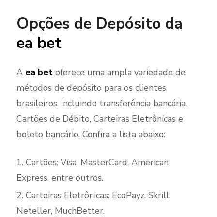
Opções de Depósito da
ea bet
A
ea bet
oferece uma ampla variedade de
métodos de depósito para os clientes
brasileiros, incluindo transferência bancária,
Cartões de Débito, Carteiras Eletrônicas e
boleto bancário. Confira a lista abaixo:
Cartões: Visa, MasterCard, American
Express, entre outros.
Carteiras Eletrônicas: EcoPayz, Skrill,
Neteller, MuchBetter.