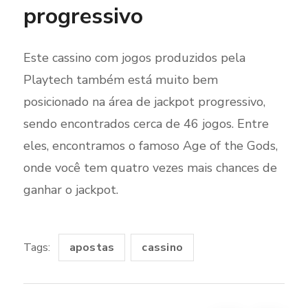
progressivo
Este cassino com jogos produzidos pela
Playtech também está muito bem
posicionado na área de jackpot progressivo,
sendo encontrados cerca de 46 jogos. Entre
eles, encontramos o famoso Age of the Gods,
onde você tem quatro vezes mais chances de
ganhar o jackpot.
Tags:
apostas
cassino