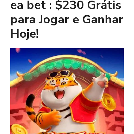
ea bet : $230 Grátis
para Jogar e Ganhar
Hoje!