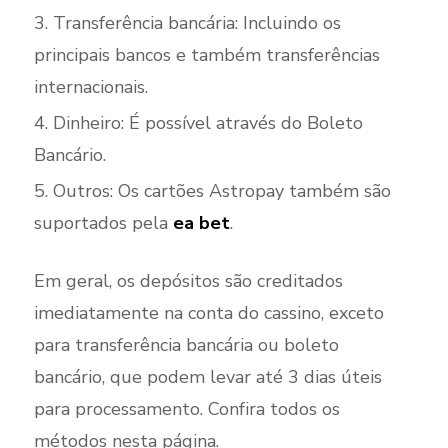
Transferência bancária: Incluindo os
principais bancos e também transferências
internacionais.
Dinheiro: É possível através do Boleto
Bancário.
Outros: Os cartões Astropay também são
suportados pela
ea bet
.
Em geral, os depósitos são creditados
imediatamente na conta do cassino, exceto
para transferência bancária ou boleto
bancário, que podem levar até 3 dias úteis
para processamento. Confira todos os
métodos nesta página.