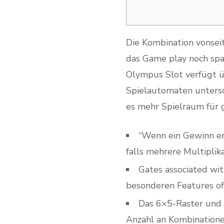
Die Kombination vonsei
das Game play noch spa
Olympus Slot verfügt ü
Spielautomaten untersch
es mehr Spielraum für 
“Wenn ein Gewinn er
falls mehrere Multipli
Gates associated wit
besonderen Features of
Das 6×5-Raster und 
Anzahl an Kombinatione