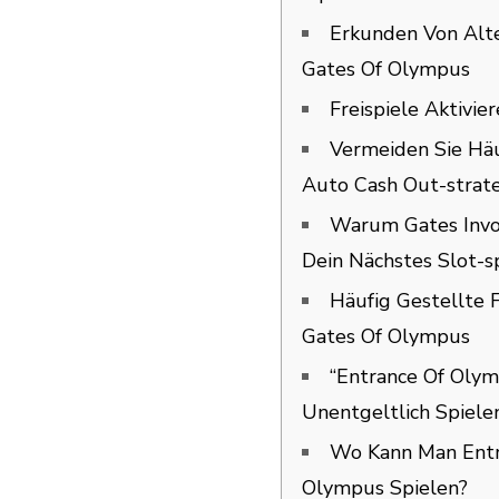
Erkunden Von Alte
Gates Of Olympus
Freispiele Aktivie
Vermeiden Sie Häu
Auto Cash Out-strat
Warum Gates Invo
Dein Nächstes Slot-sp
Häufig Gestellte 
Gates Of Olympus
“Entrance Of Olym
Unentgeltlich Spiele
Wo Kann Man Entr
Olympus Spielen?