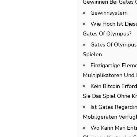
Gewinnen Bei Gates 
Gewinnsystem
Wie Hoch Ist Dies
Gates Of Olympus?
Gates Of Olympus
Spielen
Einzigartige Elem
Multiplikatoren Und 
Kein Bitcoin Erfor
Sie Das Spiel Ohne 
Ist Gates Regard
Mobilgeräten Verfüg
Wo Kann Man Entr