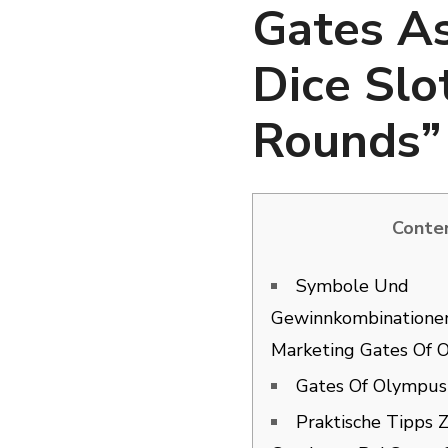
Gates A
Dice Slo
Rounds”
Conte
Symbole Und
Gewinnkombinationen
Marketing Gates Of 
Gates Of Olympus
Praktische Tipps