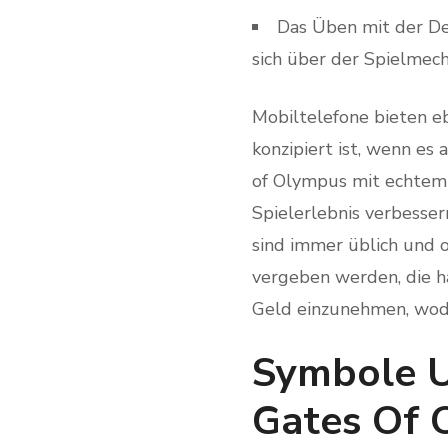
Das Üben mit der De
sich über der Spielmech
Mobiltelefone bieten e
konzipiert ist, wenn es
of Olympus mit echtem G
Spielerlebnis verbesser
sind immer üblich und o
vergeben werden, die h
Geld einzunehmen, wod
Symbole 
Gates Of 