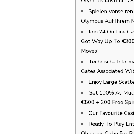
Olympus Kostenlos S
Spielen Vonseiten
Olympus Auf Ihrem M
Join 24 On Line C
Get Way Up To €300
Moves”
Technische Inform
Gates Associated Wi
Enjoy Large Scatt
Get 100% As Muc
€500 + 200 Free Spi
Our Favourite Cas
Ready To Play Ent
Olympus Cube For R