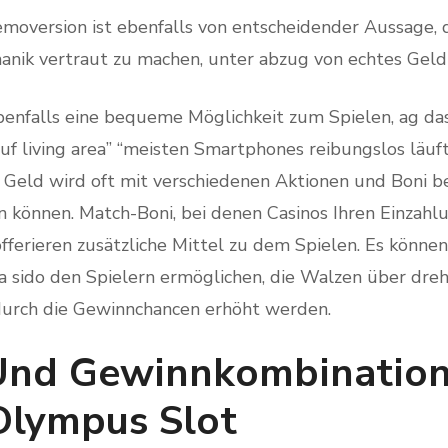
moversion ist ebenfalls von entscheidender Aussage, d
anik vertraut zu machen, unter abzug von echtes Geld 
benfalls eine bequeme Möglichkeit zum Spielen, ag das
 auf living area” “meisten Smartphones reibungslos läuf
eld wird oft mit verschiedenen Aktionen und Boni beg
n können. Match-Boni, bei denen Casinos Ihren Einzahl
fferieren zusätzliche Mittel zu dem Spielen. Es können
a sido den Spielern ermöglichen, die Walzen über dre
urch die Gewinnchancen erhöht werden.
Und Gewinnkombination
Olympus Slot