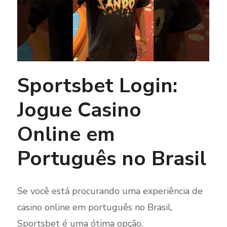
Sportsbet Login:
Jogue Casino
Online em
Português no Brasil
Se você está procurando uma experiência de
casino online em português no Brasil,
Sportsbet é uma ótima opção.