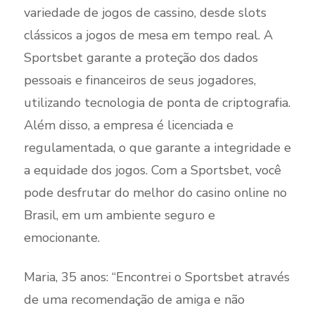
variedade de jogos de cassino, desde slots
clássicos a jogos de mesa em tempo real. A
Sportsbet garante a proteção dos dados
pessoais e financeiros de seus jogadores,
utilizando tecnologia de ponta de criptografia.
Além disso, a empresa é licenciada e
regulamentada, o que garante a integridade e
a equidade dos jogos. Com a Sportsbet, você
pode desfrutar do melhor do casino online no
Brasil, em um ambiente seguro e
emocionante.
Maria, 35 anos: “Encontrei o Sportsbet através
de uma recomendação de amiga e não