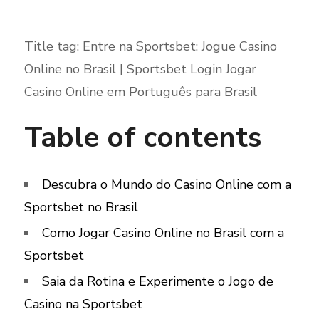
Title tag: Entre na Sportsbet: Jogue Casino
Online no Brasil | Sportsbet Login Jogar
Casino Online em Português para Brasil
Table of contents
Descubra o Mundo do Casino Online com a
Sportsbet no Brasil
Como Jogar Casino Online no Brasil com a
Sportsbet
Saia da Rotina e Experimente o Jogo de
Casino na Sportsbet