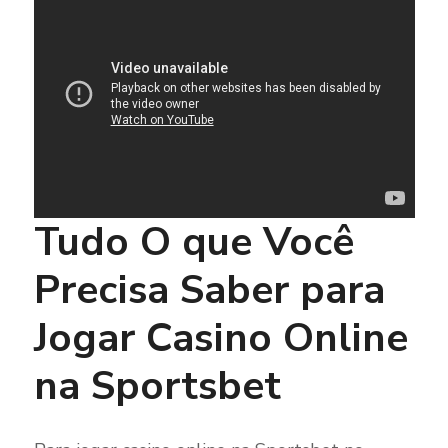
Tudo O que Você
Precisa Saber para
Jogar Casino Online
na Sportsbet