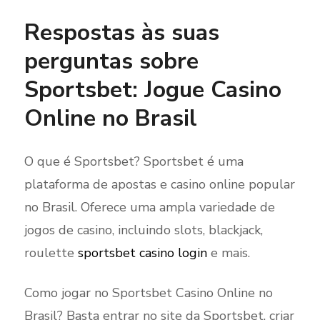
Respostas às suas
perguntas sobre
Sportsbet: Jogue Casino
Online no Brasil
O que é Sportsbet? Sportsbet é uma
plataforma de apostas e casino online popular
no Brasil. Oferece uma ampla variedade de
jogos de casino, incluindo slots, blackjack,
roulette
sportsbet casino login
e mais.
Como jogar no Sportsbet Casino Online no
Brasil? Basta entrar no site da Sportsbet, criar