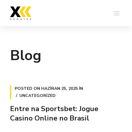
Blog
POSTED ON
HAZIRAN 25, 2025
IN
UNCATEGORIZED
Entre na Sportsbet: Jogue
Casino Online no Brasil