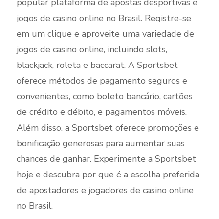
popular plataforma de apostas desportivas e
jogos de casino online no Brasil. Registre-se
em um clique e aproveite uma variedade de
jogos de casino online, incluindo slots,
blackjack, roleta e baccarat. A Sportsbet
oferece métodos de pagamento seguros e
convenientes, como boleto bancário, cartões
de crédito e débito, e pagamentos móveis.
Além disso, a Sportsbet oferece promoções e
bonificação generosas para aumentar suas
chances de ganhar. Experimente a Sportsbet
hoje e descubra por que é a escolha preferida
de apostadores e jogadores de casino online
no Brasil.