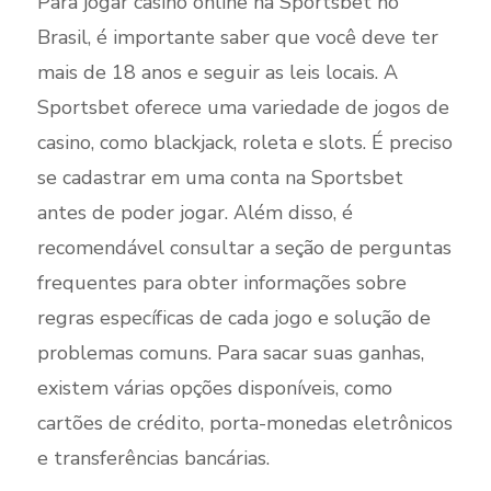
Para jogar casino online na Sportsbet no
Brasil, é importante saber que você deve ter
mais de 18 anos e seguir as leis locais. A
Sportsbet oferece uma variedade de jogos de
casino, como blackjack, roleta e slots. É preciso
se cadastrar em uma conta na Sportsbet
antes de poder jogar. Além disso, é
recomendável consultar a seção de perguntas
frequentes para obter informações sobre
regras específicas de cada jogo e solução de
problemas comuns. Para sacar suas ganhas,
existem várias opções disponíveis, como
cartões de crédito, porta-monedas eletrônicos
e transferências bancárias.