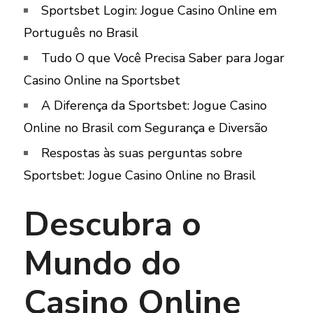
Sportsbet Login: Jogue Casino Online em
Português no Brasil
Tudo O que Você Precisa Saber para Jogar
Casino Online na Sportsbet
A Diferença da Sportsbet: Jogue Casino
Online no Brasil com Segurança e Diversão
Respostas às suas perguntas sobre
Sportsbet: Jogue Casino Online no Brasil
Descubra o
Mundo do
Casino Online