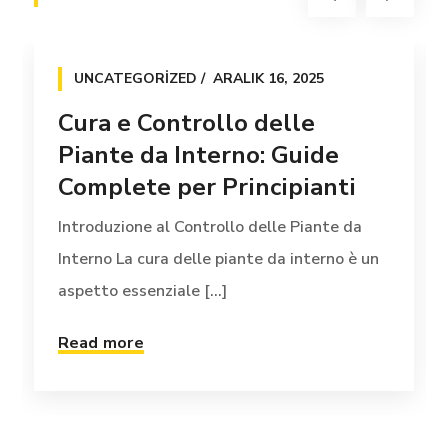
UNCATEGORIZED
ARALIK 16, 2025
Cura e Controllo delle
Piante da Interno: Guide
Complete per Principianti
Introduzione al Controllo delle Piante da
Interno La cura delle piante da interno è un
aspetto essenziale [...]
Read more