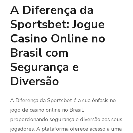
A Diferença da
Sportsbet: Jogue
Casino Online no
Brasil com
Segurança e
Diversão
A Diferença da Sportsbet é a sua ênfasis no
jogo de casino online no Brasil,
proporcionando segurança e diversão aos seus
jogadores. A plataforma oferece acesso a uma