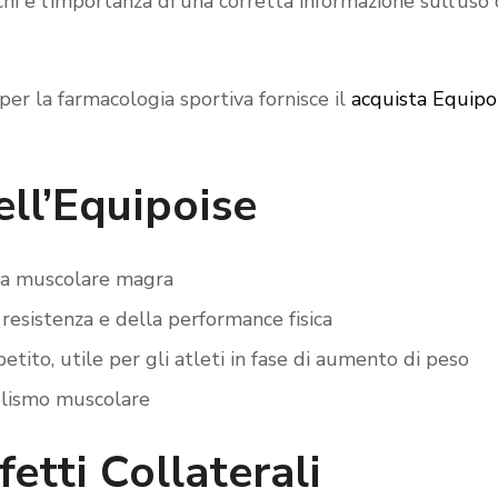
ischi e l’importanza di una corretta informazione sull’uso 
er la farmacologia sportiva fornisce il
acquista Equipo
ell’Equipoise
a muscolare magra
resistenza e della performance fisica
etito, utile per gli atleti in fase di aumento di peso
olismo muscolare
fetti Collaterali