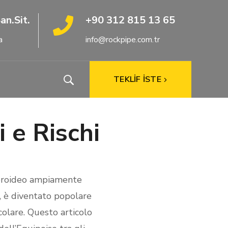
an.Sit.
+90 312 815 13 65
a
info@rockpipe.com.tr
TEKLİF İSTE
i e Rischi
teroideo ampiamente
a, è diventato popolare
colare. Questo articolo