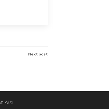
позицию в [...]
Read more
Next post
BRİKASI