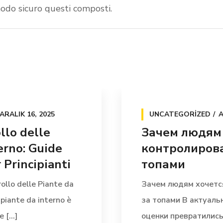
 modo sicuro questi composti.
ARALIK 16, 2025
UNCATEGORIZED
A
llo delle
Зачем людям
erno: Guide
контролирова
Principianti
топами
ollo delle Piante da
Зачем людям хочетс
 piante da interno è
за топами В актуал
[...]
оценки превратились 