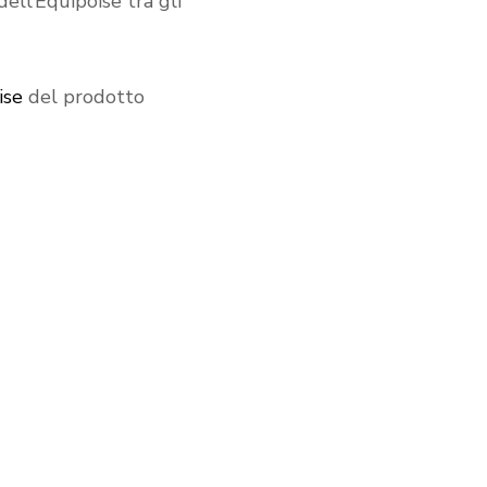
dell’Equipoise tra gli
ise
del prodotto