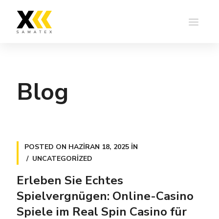
Blog
POSTED ON
HAZIRAN 18, 2025
IN
UNCATEGORIZED
Erleben Sie Echtes
Spielvergnügen: Online-Casino
Spiele im Real Spin Casino für