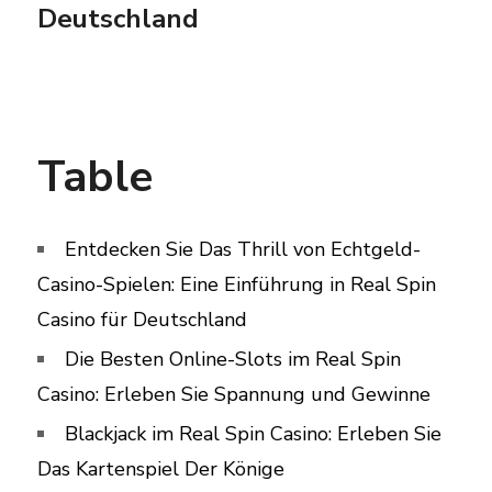
Deutschland
Table
Entdecken Sie Das Thrill von Echtgeld-
Casino-Spielen: Eine Einführung in Real Spin
Casino für Deutschland
Die Besten Online-Slots im Real Spin
Casino: Erleben Sie Spannung und Gewinne
Blackjack im Real Spin Casino: Erleben Sie
Das Kartenspiel Der Könige