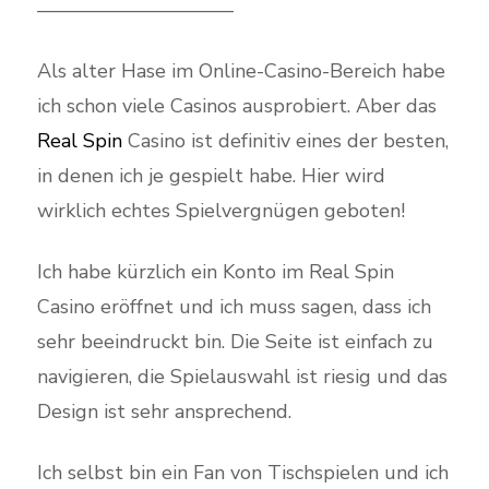
——————————
Als alter Hase im Online-Casino-Bereich habe
ich schon viele Casinos ausprobiert. Aber das
Real Spin
Casino ist definitiv eines der besten,
in denen ich je gespielt habe. Hier wird
wirklich echtes Spielvergnügen geboten!
Ich habe kürzlich ein Konto im Real Spin
Casino eröffnet und ich muss sagen, dass ich
sehr beeindruckt bin. Die Seite ist einfach zu
navigieren, die Spielauswahl ist riesig und das
Design ist sehr ansprechend.
Ich selbst bin ein Fan von Tischspielen und ich