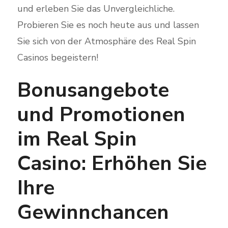
und erleben Sie das Unvergleichliche.
Probieren Sie es noch heute aus und lassen
Sie sich von der Atmosphäre des Real Spin
Casinos begeistern!
Bonusangebote
und Promotionen
im Real Spin
Casino: Erhöhen Sie
Ihre
Gewinnchancen