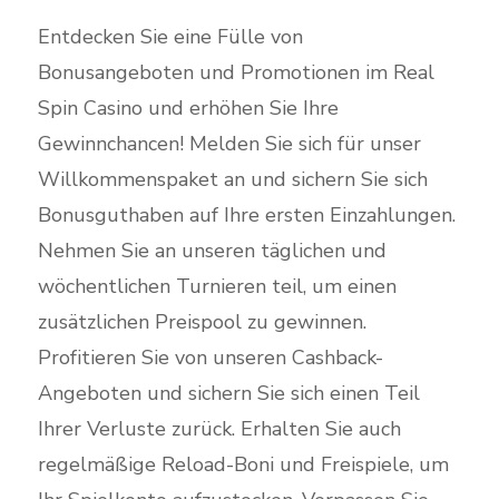
Entdecken Sie eine Fülle von
Bonusangeboten und Promotionen im Real
Spin Casino und erhöhen Sie Ihre
Gewinnchancen! Melden Sie sich für unser
Willkommenspaket an und sichern Sie sich
Bonusguthaben auf Ihre ersten Einzahlungen.
Nehmen Sie an unseren täglichen und
wöchentlichen Turnieren teil, um einen
zusätzlichen Preispool zu gewinnen.
Profitieren Sie von unseren Cashback-
Angeboten und sichern Sie sich einen Teil
Ihrer Verluste zurück. Erhalten Sie auch
regelmäßige Reload-Boni und Freispiele, um