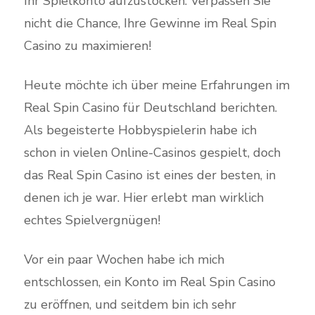
Ihr Spielkonto aufzustocken. Verpassen Sie
nicht die Chance, Ihre Gewinne im Real Spin
Casino zu maximieren!
Heute möchte ich über meine Erfahrungen im
Real Spin Casino für Deutschland berichten.
Als begeisterte Hobbyspielerin habe ich
schon in vielen Online-Casinos gespielt, doch
das Real Spin Casino ist eines der besten, in
denen ich je war. Hier erlebt man wirklich
echtes Spielvergnügen!
Vor ein paar Wochen habe ich mich
entschlossen, ein Konto im Real Spin Casino
zu eröffnen, und seitdem bin ich sehr