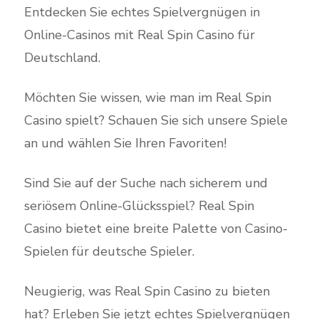
Entdecken Sie echtes Spielvergnügen in
Online-Casinos mit Real Spin Casino für
Deutschland.
Möchten Sie wissen, wie man im Real Spin
Casino spielt? Schauen Sie sich unsere Spiele
an und wählen Sie Ihren Favoriten!
Sind Sie auf der Suche nach sicherem und
seriösem Online-Glücksspiel? Real Spin
Casino bietet eine breite Palette von Casino-
Spielen für deutsche Spieler.
Neugierig, was Real Spin Casino zu bieten
hat? Erleben Sie jetzt echtes Spielvergnügen