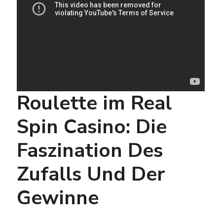
Roulette im Real
Spin Casino: Die
Faszination Des
Zufalls Und Der
Gewinne