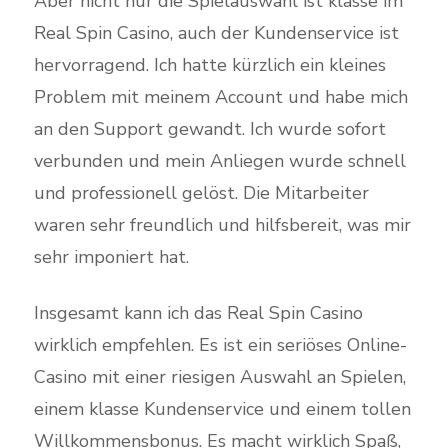
Aber nicht nur die Spielauswahl ist klasse im
Real Spin Casino, auch der Kundenservice ist
hervorragend. Ich hatte kürzlich ein kleines
Problem mit meinem Account und habe mich
an den Support gewandt. Ich wurde sofort
verbunden und mein Anliegen wurde schnell
und professionell gelöst. Die Mitarbeiter
waren sehr freundlich und hilfsbereit, was mir
sehr imponiert hat.
Insgesamt kann ich das Real Spin Casino
wirklich empfehlen. Es ist ein seriöses Online-
Casino mit einer riesigen Auswahl an Spielen,
einem klasse Kundenservice und einem tollen
Willkommensbonus. Es macht wirklich Spaß,