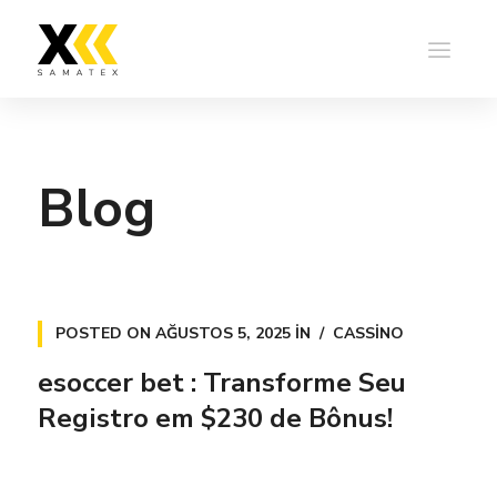
Blog
POSTED ON
AĞUSTOS 5, 2025
IN
CASSINO
esoccer bet : Transforme Seu
Registro em $230 de Bônus!