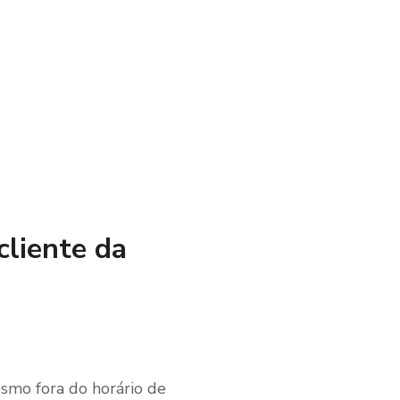
cliente da
esmo fora do horário de