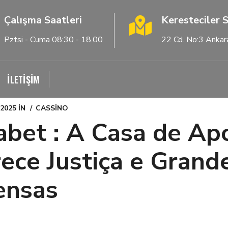
Çalışma Saatleri
Keresteciler S
Pztsi - Cuma 08:30 - 18.00
22 Cd. No:3 Ankar
İLETİŞİM
2025
IN
CASSINO
abet : A Casa de Ap
ece Justiça e Grand
ensas