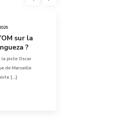
2025
CASSINO
KASIM 6, 2
’OM sur la
Mercato OM : 
ingueza ?
Gomes, Abline…
sur les pistes 
 la piste Oscar
e de Marseille
Mercato OM : Medina, 
ste [...]
point sur les pistes ma
prépare un mercato [...
Read more