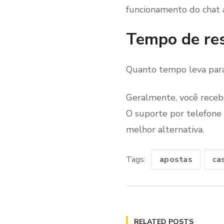
funcionamento do chat ao
Tempo de res
Quanto tempo leva para
Geralmente, você receb
O suporte por telefone 
melhor alternativa.
Tags:
apostas
ca
RELATED POSTS