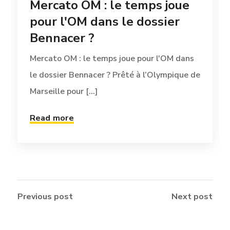
Mercato OM : le temps joue
pour l'OM dans le dossier
Bennacer ?
Mercato OM : le temps joue pour l'OM dans
le dossier Bennacer ? Prêté à l’Olympique de
Marseille pour [...]
Read more
Previous post
Next post