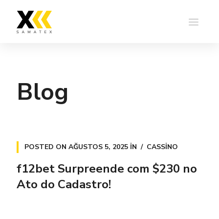
Blog
POSTED ON
AĞUSTOS 5, 2025
IN
CASSINO
f12bet Surpreende com $230 no
Ato do Cadastro!