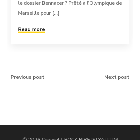
le dossier Bennacer ? Prêté à l’Olympique de
Marseille pour [...]
Read more
Previous post
Next post
© 2026 Copyright ROCK PIPE ISI YALITIM