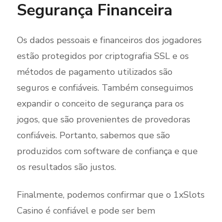
Segurança Financeira
Os dados pessoais e financeiros dos jogadores
estão protegidos por criptografia SSL e os
métodos de pagamento utilizados são
seguros e confiáveis. Também conseguimos
expandir o conceito de segurança para os
jogos, que são provenientes de provedoras
confiáveis. Portanto, sabemos que são
produzidos com software de confiança e que
os resultados são justos.
Finalmente, podemos confirmar que o 1xSlots
Casino é confiável e pode ser bem