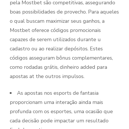
pela Mostbet são competitivas, assegurando
boas possibilidades de provecho. Para aqueles
o qual buscam maximizar seus ganhos, a
Mostbet oferece códigos promocionais
capazes de serem utilizados durante u
cadastro ou ao realizar depósitos. Estes
códigos asseguram bônus complementares,
como rodadas grátis, dinheiro added para
apostas at the outros impulsos.
As apostas nos esports de fantasia
proporcionam uma interação ainda mais
profunda com os esportes, uma ocasião que
cada decisão pode impactar um resultado