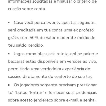
informações solicitadas e finalizar o criterio de
criação sobre conta.
Caso você perca twenty apostas seguidas,
será creditada em tua conta uma ex profeso
grátis com 50% do valor moderate médio de
teu saldo perdido.
Jogos como blackjack, roleta, online poker e
baccarat estão disponíveis em versões ao vivo,
permitindo uma verdadeira experiência de
cassino diretamente do conforto do seu lar.
Os jogadores somente precisam pressionar
to” “botão “Entrar” e fornecer suas credenciais
sobre acesso (endereço sobre e-mail e senha).