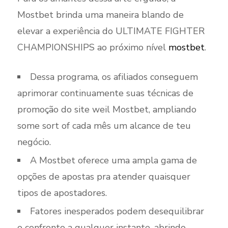
Mostbet brinda uma maneira blando de
elevar a experiência do ULTIMATE FIGHTER
CHAMPIONSHIPS ao próximo nível
mostbet
.
Dessa programa, os afiliados conseguem
aprimorar continuamente suas técnicas de
promoção do site weil Mostbet, ampliando
some sort of cada mês um alcance de teu
negócio.
A Mostbet oferece uma ampla gama de
opções de apostas pra atender quaisquer
tipos de apostadores.
Fatores inesperados podem desequilibrar
o confronto a qualquer instante, abrindo