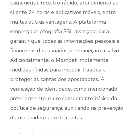
pagamento, registro rápido, atendimento ao
cliente 24 horas e aplicativos móveis, entre
muitas outras vantagens. A plataforma
emprega criptografia SSL avançada para
garantir que todas as informações pessoais e
financeiras dos usuários permaneçam a salvo.
Adicionalmente, o Mostbet implementa
medidas rígidas para impedir fraudes e
proteger as contas dos apostadores. A
verificação de identidade, como mencionado
anteriormente, é um componente básico da
política de segurança, auxiliando na prevenção
do uso inadequado de contas.