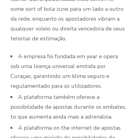
some sort of bola zune para um lado a outro
da rede, enquanto os apostadores vibram a
qualquer voleio ou direita vencedora de seus
tenistas de estimação.
A empresa foi fundada em year e opera
sob uma licença universal emitida por
Curaçao, garantindo um klima seguro e
regulamentado para os utilizadores.
A plataforma também oferece a
possibilidade de apostas durante os embates,
to que aumenta ainda mais a adrenalina.
A plataforma on the internet de apostas
oferece uma miríade de possibilidades de