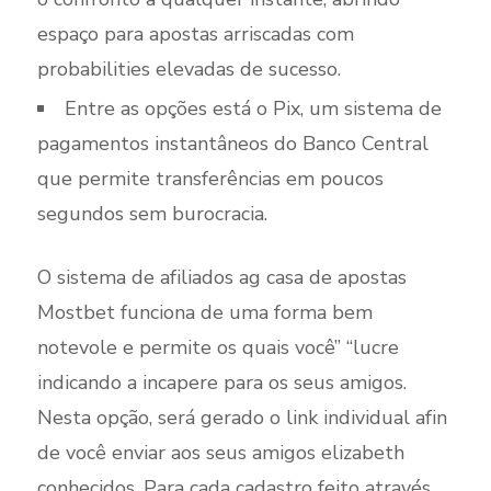
espaço para apostas arriscadas com
probabilities elevadas de sucesso.
Entre as opções está o Pix, um sistema de
pagamentos instantâneos do Banco Central
que permite transferências em poucos
segundos sem burocracia.
O sistema de afiliados ag casa de apostas
Mostbet funciona de uma forma bem
notevole e permite os quais você” “lucre
indicando a incapere para os seus amigos.
Nesta opção, será gerado o link individual afin
de você enviar aos seus amigos elizabeth
conhecidos. Para cada cadastro feito através