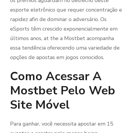
os prêmios aguardam no desfecho deste
esporte eletrônico que requer concentração e
rapidez afin de dominar o adversário. Os
eSports têm crescido exponencialmente em
últimos anos, at the a Mostbet acompanha
essa tendência oferecendo uma variedade de
opções de apostas em jogos conocidos.
Como Acessar A
Mostbet Pelo Web
Site Móvel
Para ganhar, você necessita apostar em 15