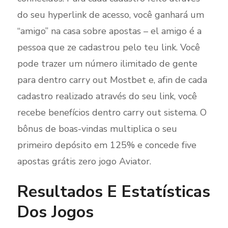
do seu hyperlink de acesso, você ganhará um
“amigo” na casa sobre apostas – el amigo é a
pessoa que ze cadastrou pelo teu link. Você
pode trazer um número ilimitado de gente
para dentro carry out Mostbet e, afin de cada
cadastro realizado através do seu link, você
recebe benefícios dentro carry out sistema. O
bônus de boas-vindas multiplica o seu
primeiro depósito em 125% e concede five
apostas grátis zero jogo Aviator.
Resultados E Estatísticas
Dos Jogos