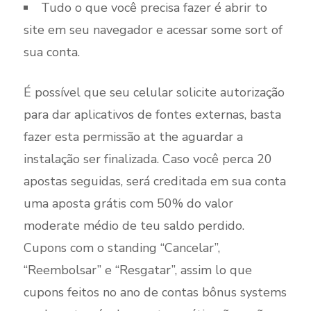
Tudo o que você precisa fazer é abrir to
site em seu navegador e acessar some sort of
sua conta.
É possível que seu celular solicite autorização
para dar aplicativos de fontes externas, basta
fazer esta permissão at the aguardar a
instalação ser finalizada. Caso você perca 20
apostas seguidas, será creditada em sua conta
uma aposta grátis com 50% do valor
moderate médio de teu saldo perdido.
Cupons com o standing “Cancelar”,
“Reembolsar” e “Resgatar”, assim lo que
cupons feitos no ano de contas bônus systems