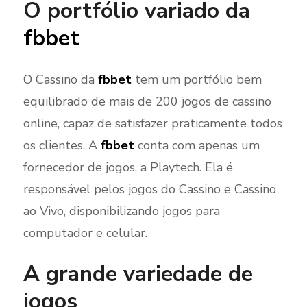
O portfólio variado da
fbbet
O Cassino da
fbbet
tem um portfólio bem
equilibrado de mais de 200 jogos de cassino
online, capaz de satisfazer praticamente todos
os clientes. A
fbbet
conta com apenas um
fornecedor de jogos, a Playtech. Ela é
responsável pelos jogos do Cassino e Cassino
ao Vivo, disponibilizando jogos para
computador e celular.
A grande variedade de
jogos