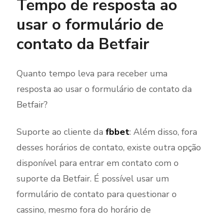
Tempo de resposta ao
usar o formulário de
contato da Betfair
Quanto tempo leva para receber uma
resposta ao usar o formulário de contato da
Betfair?
Suporte ao cliente da
fbbet
: Além disso, fora
desses horários de contato, existe outra opção
disponível para entrar em contato com o
suporte da Betfair. É possível usar um
formulário de contato para questionar o
cassino, mesmo fora do horário de