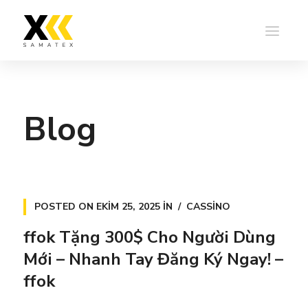
Blog
POSTED ON
EKIM 25, 2025
IN
CASSINO
ffok Tặng 300$ Cho Người Dùng
Mới – Nhanh Tay Đăng Ký Ngay! –
ffok