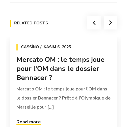
RELATED POSTS
CASSINO
KASIM 6, 2025
Mercato OM : le temps joue
pour l'OM dans le dossier
Bennacer ?
Mercato OM : le temps joue pour l'OM dans
le dossier Bennacer ? Prêté à l’Olympique de
Marseille pour [...]
Read more