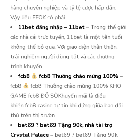
hàng chuyên nghiệp và tỷ lệ cược hấp dẫn.
Vậy liệu FFOK có phải
11bet đăng nhập – 11bet
– Trong thế giới
các nhà cái trực tuyến, 11bet là một tên tuổi
không thể bỏ qua. Với giao diện thân thiện,
trải nghiệm người dùng tốt và các chương
trình khuyến
fcb8
fcb8 Thưởng chào mừng 100%
–
fcb8
fcb8 Thưởng chào mừng 100% KHO
GAME fcb8 ĐỒ SỘKhuyến mãi là điều
khiến fcb8 casino tự tin khi đứng giữa bao đối
thủ trên thị trườn
bet69 ? bet69 Tặng 90k, nhà tài trợ
Crystal Palace
– bet69 ? bet69 Tặng 90k,