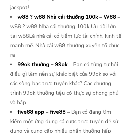
jackpot!
w88 ? w88 Nhà cái thưởng 100k – W88
–
w88 ? w88 Nhà cái thưởng 100k Ưu đãi lớn
tại w88Là nhà cái có tiềm lực tài chính, kinh tế
mạnh mẽ. Nhà cái w88 thường xuyên tổ chức
ra
99ok thưởng – 99ok
– Bạn có từng tự hỏi
điều gì làm nên sự khác biệt của 99ok so với
các sòng bạc trực tuyến khác? Các chương
trình 99ok thưởng liệu có thực sự phong phú
và hấp
five88 app – five88
– Bạn có đang tìm
kiếm một ứng dụng cá cược trực tuyến dễ sử
dụng và cung cấp nhiều phần thưởng hấp