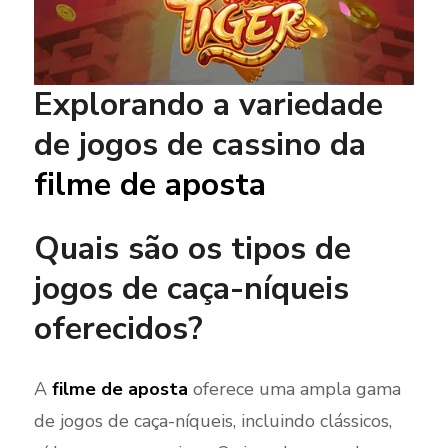
Explorando a variedade
de jogos de cassino da
filme de aposta
Quais são os tipos de
jogos de caça-níqueis
oferecidos?
A
filme de aposta
oferece uma ampla gama
de jogos de caça-níqueis, incluindo clássicos,