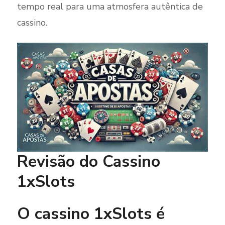
tempo real para uma atmosfera autêntica de
cassino.
Revisão do Cassino
1xSlots
O cassino 1xSlots é