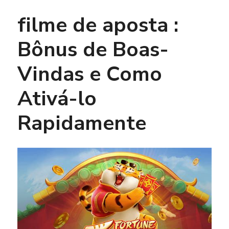
filme de aposta :
Bônus de Boas-
Vindas e Como
Ativá-lo
Rapidamente