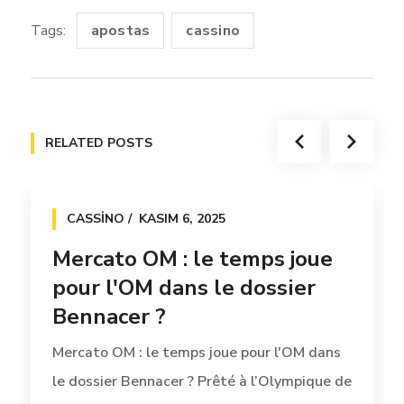
Tags:
apostas
cassino
RELATED POSTS
CASSINO
KASIM 6, 2025
Mercato OM : le temps joue
pour l'OM dans le dossier
Bennacer ?
Mercato OM : le temps joue pour l'OM dans
le dossier Bennacer ? Prêté à l’Olympique de