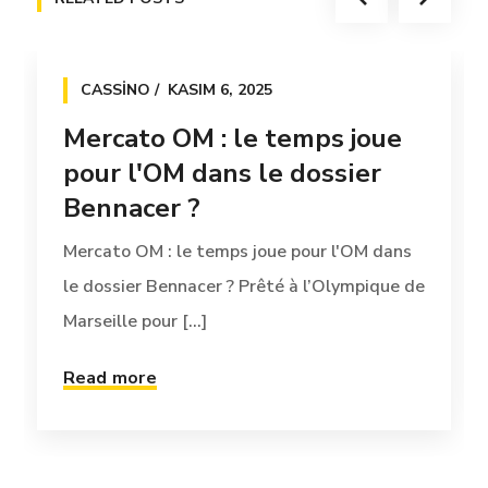
CASSINO
KASIM 6, 2025
Mercato OM : le temps joue
pour l'OM dans le dossier
Bennacer ?
Mercato OM : le temps joue pour l'OM dans
le dossier Bennacer ? Prêté à l’Olympique de
Marseille pour [...]
Read more