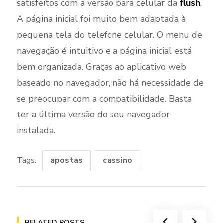
satisfeitos com a versão para celular da
flush
.
A página inicial foi muito bem adaptada à
pequena tela do telefone celular. O menu de
navegação é intuitivo e a página inicial está
bem organizada. Graças ao aplicativo web
baseado no navegador, não há necessidade de
se preocupar com a compatibilidade. Basta
ter a última versão do seu navegador
instalada.
Tags:
apostas
cassino
RELATED POSTS