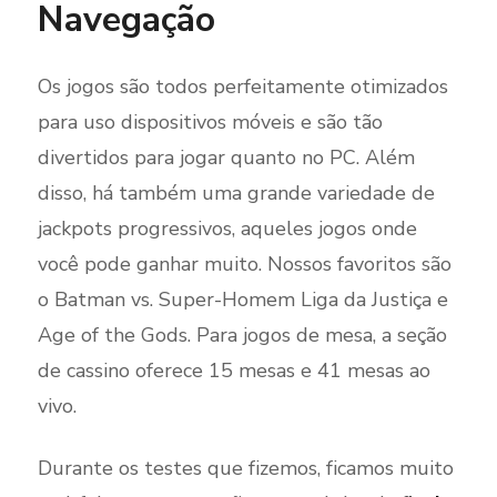
Navegação
Os jogos são todos perfeitamente otimizados
para uso dispositivos móveis e são tão
divertidos para jogar quanto no PC. Além
disso, há também uma grande variedade de
jackpots progressivos, aqueles jogos onde
você pode ganhar muito. Nossos favoritos são
o Batman vs. Super-Homem Liga da Justiça e
Age of the Gods. Para jogos de mesa, a seção
de cassino oferece 15 mesas e 41 mesas ao
vivo.
Durante os testes que fizemos, ficamos muito