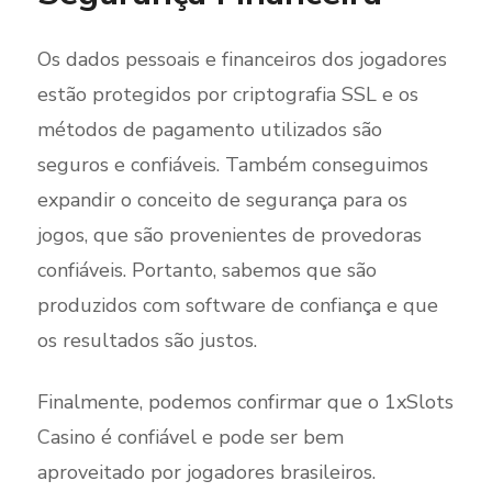
Os dados pessoais e financeiros dos jogadores
estão protegidos por criptografia SSL e os
métodos de pagamento utilizados são
seguros e confiáveis. Também conseguimos
expandir o conceito de segurança para os
jogos, que são provenientes de provedoras
confiáveis. Portanto, sabemos que são
produzidos com software de confiança e que
os resultados são justos.
Finalmente, podemos confirmar que o 1xSlots
Casino é confiável e pode ser bem
aproveitado por jogadores brasileiros.