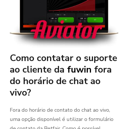
Como contatar o suporte
ao cliente da
fuwin
fora
do horário de chat ao
vivo?
Fora do horário de contato do chat ao vivo,
uma opção disponível é utilizar o formulário
de contato da Betfair. Como é possível