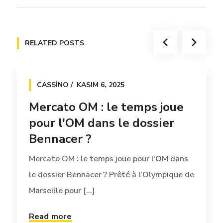
RELATED POSTS
CASSINO
KASIM 6, 2025
Mercato OM : le temps joue
pour l'OM dans le dossier
Bennacer ?
Mercato OM : le temps joue pour l'OM dans
le dossier Bennacer ? Prêté à l’Olympique de
Marseille pour [...]
Read more