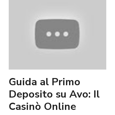
Guida al Primo
Deposito su Avo: Il
Casinò Online