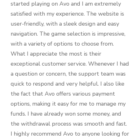
started playing on Avo and I am extremely
satisfied with my experience. The website is
user-friendly, with a sleek design and easy
navigation. The game selection is impressive,
with a variety of options to choose from.
What I appreciate the most is their
exceptional customer service. Whenever I had
a question or concern, the support team was
quick to respond and very helpful. I also like
the fact that Avo offers various payment
options, making it easy for me to manage my
funds. I have already won some money, and
the withdrawal process was smooth and fast.
I highly recommend Avo to anyone looking for