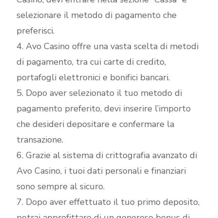
selezionare il metodo di pagamento che
preferisci.
4. Avo Casino offre una vasta scelta di metodi
di pagamento, tra cui carte di credito,
portafogli elettronici e bonifici bancari.
5. Dopo aver selezionato il tuo metodo di
pagamento preferito, devi inserire l’importo
che desideri depositare e confermare la
transazione.
6. Grazie al sistema di crittografia avanzato di
Avo Casino, i tuoi dati personali e finanziari
sono sempre al sicuro.
7. Dopo aver effettuato il tuo primo deposito,
potrai approfittare di un generoso bonus di