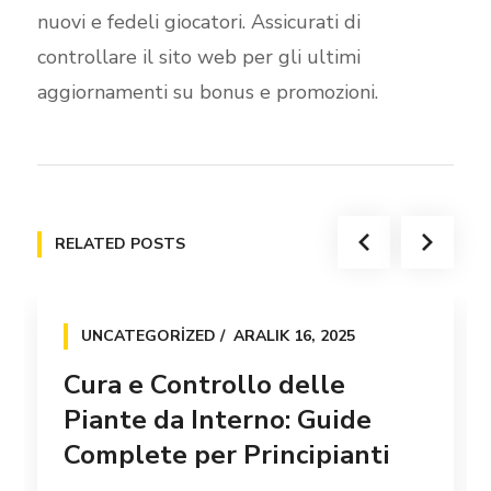
nuovi e fedeli giocatori. Assicurati di
controllare il sito web per gli ultimi
aggiornamenti su bonus e promozioni.
RELATED POSTS
UNCATEGORIZED
ARALIK 16, 2025
Cura e Controllo delle
Piante da Interno: Guide
Complete per Principianti