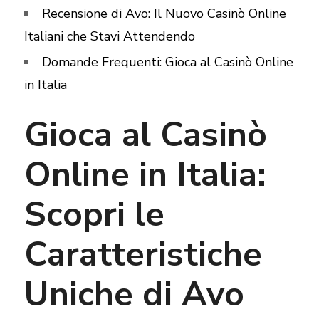
Recensione di Avo: Il Nuovo Casinò Online
Italiani che Stavi Attendendo
Domande Frequenti: Gioca al Casinò Online
in Italia
Gioca al Casinò
Online in Italia:
Scopri le
Caratteristiche
Uniche di Avo