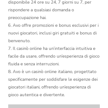
disponibile 24 ore su 24, 7 giorni su 7, per
rispondere a qualsiasi domanda o
preoccupazione hai.
6. Avo offre promozioni e bonus esclusivi per i
nuovi giocatori, inclusi giri gratuiti e bonus di
benvenuto.
7. Il casinò online ha un’interfaccia intuitiva e
facile da usare, offrendo un’esperienza di gioco
fluida e senza interruzioni.
8. Avo è un casinò online italiano, progettato
specificamente per soddisfare le esigenze dei
giocatori italiani, offrendo un’esperienza di
gioco autentica e divertente.