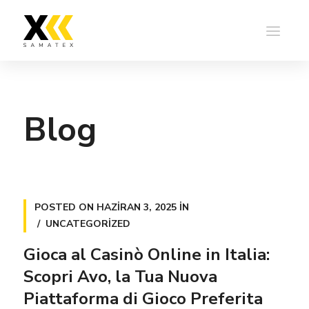
Blog
POSTED ON
HAZIRAN 3, 2025
IN
UNCATEGORIZED
Gioca al Casinò Online in Italia:
Scopri Avo, la Tua Nuova
Piattaforma di Gioco Preferita