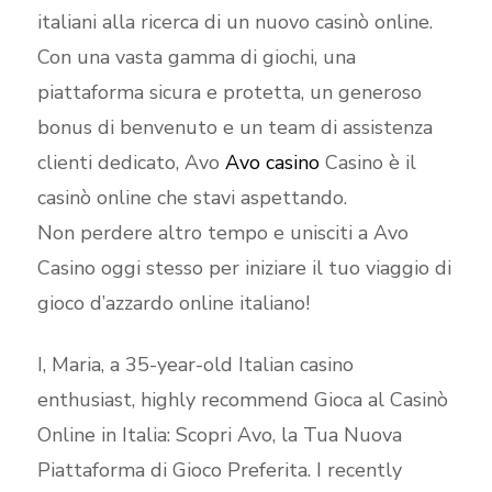
italiani alla ricerca di un nuovo casinò online.
Con una vasta gamma di giochi, una
piattaforma sicura e protetta, un generoso
bonus di benvenuto e un team di assistenza
clienti dedicato, Avo
Avo casino
Casino è il
casinò online che stavi aspettando.
Non perdere altro tempo e unisciti a Avo
Casino oggi stesso per iniziare il tuo viaggio di
gioco d’azzardo online italiano!
I, Maria, a 35-year-old Italian casino
enthusiast, highly recommend Gioca al Casinò
Online in Italia: Scopri Avo, la Tua Nuova
Piattaforma di Gioco Preferita. I recently