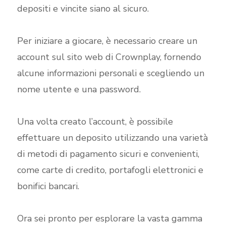
depositi e vincite siano al sicuro.
Per iniziare a giocare, è necessario creare un
account sul sito web di Crownplay, fornendo
alcune informazioni personali e scegliendo un
nome utente e una password.
Una volta creato l’account, è possibile
effettuare un deposito utilizzando una varietà
di metodi di pagamento sicuri e convenienti,
come carte di credito, portafogli elettronici e
bonifici bancari.
Ora sei pronto per esplorare la vasta gamma