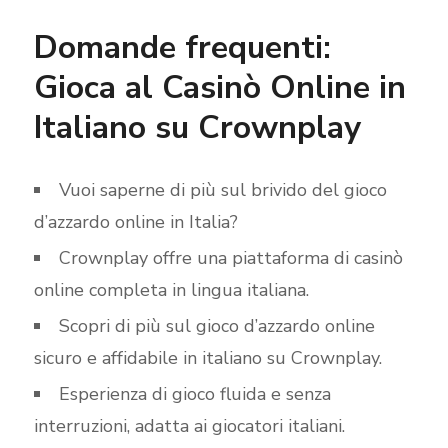
Domande frequenti:
Gioca al Casinò Online in
Italiano su Crownplay
Vuoi saperne di più sul brivido del gioco
d’azzardo online in Italia?
Crownplay offre una piattaforma di casinò
online completa in lingua italiana.
Scopri di più sul gioco d’azzardo online
sicuro e affidabile in italiano su Crownplay.
Esperienza di gioco fluida e senza
interruzioni, adatta ai giocatori italiani.