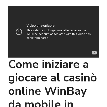
Come iniziare a
giocare al casinò
online WinBay
da mobile in