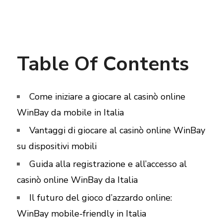
Table Of Contents
Come iniziare a giocare al casinò online
WinBay da mobile in Italia
Vantaggi di giocare al casinò online WinBay
su dispositivi mobili
Guida alla registrazione e all’accesso al
casinò online WinBay da Italia
Il futuro del gioco d’azzardo online:
WinBay mobile-friendly in Italia