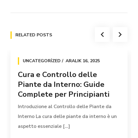
RELATED POSTS
UNCATEGORIZED
ARALIK 16, 2025
Cura e Controllo delle
Piante da Interno: Guide
Complete per Principianti
Introduzione al Controllo delle Piante da
Interno La cura delle piante da interno è un
aspetto essenziale [...]