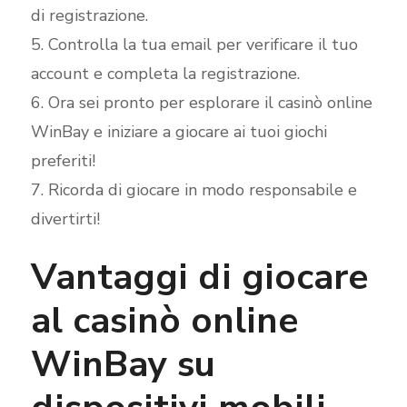
di registrazione.
5. Controlla la tua email per verificare il tuo
account e completa la registrazione.
6. Ora sei pronto per esplorare il casinò online
WinBay e iniziare a giocare ai tuoi giochi
preferiti!
7. Ricorda di giocare in modo responsabile e
divertirti!
Vantaggi di giocare
al casinò online
WinBay su