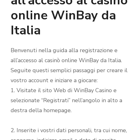
all’accesso al casinò
online WinBay da
Italia
Benvenuti nella guida alla registrazione e
all’accesso al casinò online WinBay da Italia.
Seguite questi semplici passaggi per creare il
vostro account e iniziare a giocare:
1. Visitate il sito Web di WinBay Casino e
selezionate “Registrati” nell’angolo in alto a
destra della homepage.
2. Inserite i vostri dati personali, tra cui nome,