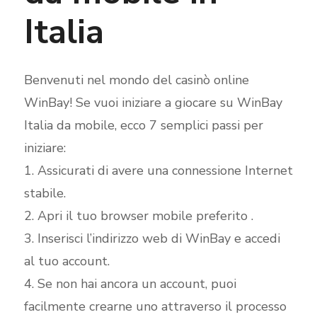
Italia
Benvenuti nel mondo del casinò online
WinBay! Se vuoi iniziare a giocare su WinBay
Italia da mobile, ecco 7 semplici passi per
iniziare:
1. Assicurati di avere una connessione Internet
stabile.
2. Apri il tuo browser mobile preferito .
3. Inserisci l’indirizzo web di WinBay e accedi
al tuo account.
4. Se non hai ancora un account, puoi
facilmente crearne uno attraverso il processo