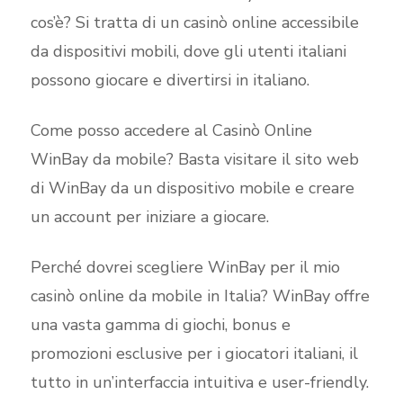
cos’è? Si tratta di un casinò online accessibile
da dispositivi mobili, dove gli utenti italiani
possono giocare e divertirsi in italiano.
Come posso accedere al Casinò Online
WinBay da mobile? Basta visitare il sito web
di WinBay da un dispositivo mobile e creare
un account per iniziare a giocare.
Perché dovrei scegliere WinBay per il mio
casinò online da mobile in Italia? WinBay offre
una vasta gamma di giochi, bonus e
promozioni esclusive per i giocatori italiani, il
tutto in un’interfaccia intuitiva e user-friendly.