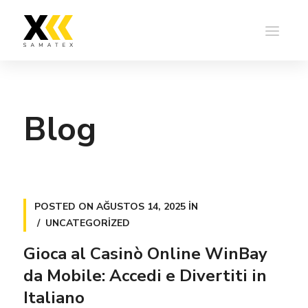
Blog
POSTED ON
AĞUSTOS 14, 2025
IN
UNCATEGORIZED
Gioca al Casinò Online WinBay
da Mobile: Accedi e Divertiti in
Italiano