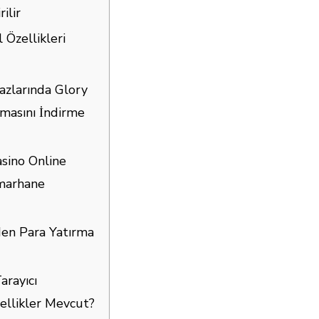
ilir
 Özellikleri
azlarında Glory
masını İndirme
sino Online
umarhane
en Para Yatırma
arayıcı
llikler Mevcut?