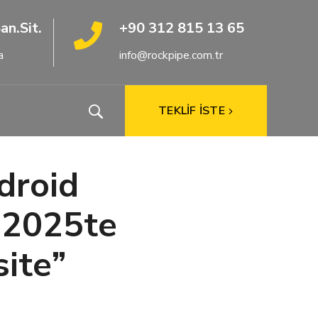
an.Sit.
+90 312 815 13 65
a
info@rockpipe.com.tr
TEKLİF İSTE
droid
e 2025te
site”