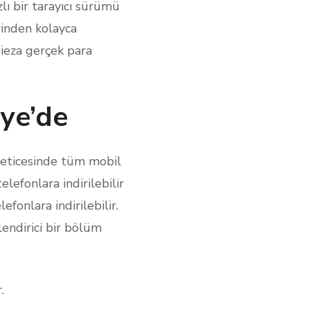
zlı bir tarayıcı sürümü
rinden kolayca
ieza gerçek para
ye’de
neticesinde tüm mobil
lefonlara indirilebilir
fonlara indirilebilir.
endirici bir bölüm
.