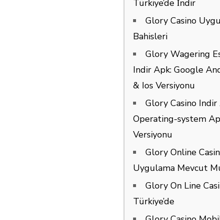
Türkiye’de İndir
Glory Casino Uyg
Bahisleri
Glory Wagering E
Indir Apk: Google An
& Ios Versiyonu
Glory Casino Indir
Operating-system Ap
Versiyonu
Glory Online Casin
Uygulama Mevcut M
Glory On Line Cas
Türkiye’de
Glory Casino Mobi