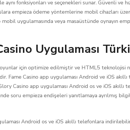
le aynı fonksiyonları ve seçenekleri sunar. Güvenli ve hı
uslara empieza ödeme yöntemlerine mobil cihazları üze
sino mobil uygulamasında veya masaüstünde oynayın emp
asino Uygulaması Türki
oyunlar için optimize edilmiştir ve HTML5 teknolojisi 
ir. Fame Casino app uygulaması Android ve iOS akıllı te
ory Casino app uygulaması Android os ve iOS akıllı tele
nde soru empieza endişeleri yanıtlamaya ayrılmış bilgil
laması Android os ve iOS akıllı telefonlara indirilebilir