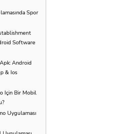
ulamasında Spor
stablishment
droid Software
 Apk: Android
p & Ios
o Için Bir Mobil
u?
ino Uygulaması
l Uygulaması