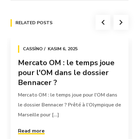
RELATED POSTS
CASSINO
KASIM 6, 2025
Mercato OM : le temps joue
pour l'OM dans le dossier
Bennacer ?
Mercato OM : le temps joue pour l'OM dans
le dossier Bennacer ? Prêté à l’Olympique de
Marseille pour [...]
Read more