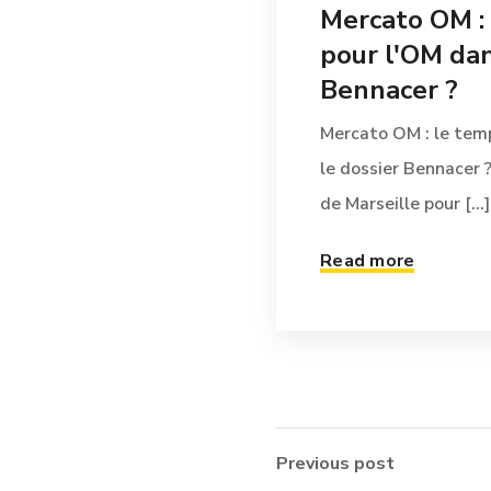
Mercato OM : 
pour l'OM dan
Bennacer ?
Mercato OM : le tem
le dossier Bennacer 
de Marseille pour [...]
Read more
Previous post