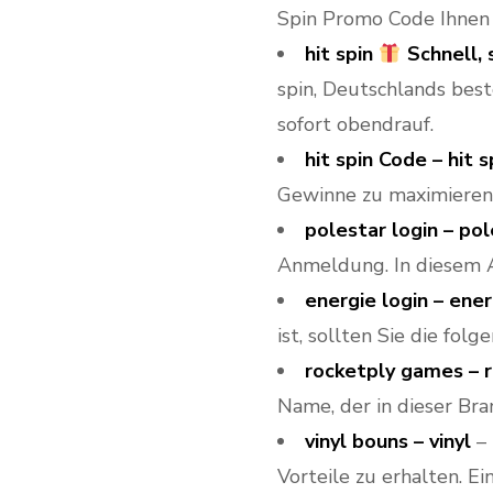
Spin Promo Code Ihnen 
hit spin
Schnell, s
spin, Deutschlands bes
sofort obendrauf.
hit spin Code – hit s
Gewinne zu maximieren 
polestar login – po
Anmeldung. In diesem Ar
energie login – ener
ist, sollten Sie die fol
rocketply games – 
Name, der in dieser Br
vinyl bouns – vinyl
– 
Vorteile zu erhalten. E