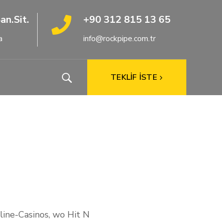
an.Sit.
+90 312 815 13 65
a
info@rockpipe.com.tr
TEKLİF İSTE
ine-Casinos, wo Hit N