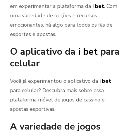
em experimentar a plataforma da
i bet
. Com
uma variedade de opções e recursos
emocionantes, há algo para todos os fãs de
esportes e apostas.
O aplicativo da
i bet
para
celular
Você já experimentou o aplicativo da
i bet
para celular? Descubra mais sobre essa
plataforma móvel de jogos de cassino e
apostas esportivas.
A variedade de jogos