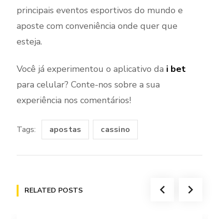
principais eventos esportivos do mundo e
aposte com conveniência onde quer que
esteja.
Você já experimentou o aplicativo da
i bet
para celular? Conte-nos sobre a sua
experiência nos comentários!
Tags:
apostas
cassino
RELATED POSTS