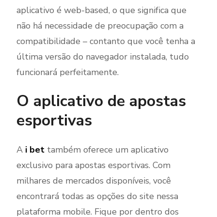
aplicativo é web-based, o que significa que
não há necessidade de preocupação com a
compatibilidade – contanto que você tenha a
última versão do navegador instalada, tudo
funcionará perfeitamente.
O aplicativo de apostas
esportivas
A
i bet
também oferece um aplicativo
exclusivo para apostas esportivas. Com
milhares de mercados disponíveis, você
encontrará todas as opções do site nessa
plataforma mobile. Fique por dentro dos