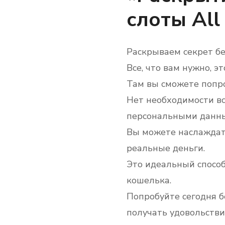
слоты All
Раскрываем секрет бес
Все, что вам нужно, э
Там вы сможете попро
Нет необходимости вс
персональными данн
Вы можете наслаждать
реальные деньги.
Это идеальный способ 
кошелька.
Попробуйте сегодня бе
получать удовольстви