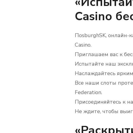
«Испытайт
Casino бе
ПоsburghSK, онлайн-к
Casino.
Приглашаем вас к бес
Испытайте наш эксклю
Наслаждайтесь ярким
Все наши слоты проте
Federation.
Присоединяйтесь к нам
Не ждите, чтобы выиг
«Раскрыт