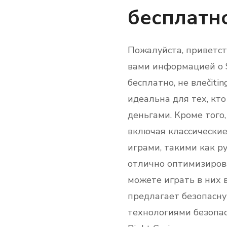
бесплатн
Пожалуйста, приветст
вами информацией о Sl
бесплатно, не влеčiti
идеальна для тех, кт
деньгами. Кроме того,
включая классические
играми, такими как р
отлично оптимизирова
можете играть в них в
предлагает безопасн
технологиями безопасн