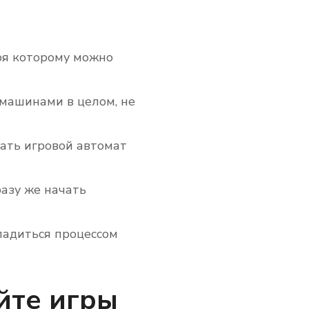
ря которому можно
-машинами в целом, не
рать игровой автомат
разу же начать
сладиться процессом
уйте игры