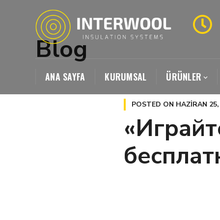
Blog
ANA SAYFA
KURUMSAL
ÜRÜNLER
POSTED ON
HAZIRAN 25,
«Играйте
бесплат