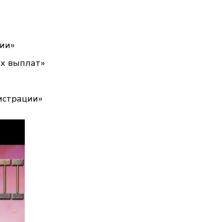
ции»
ых выплат»
гистрации»