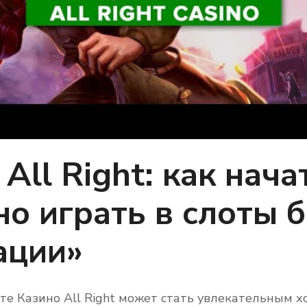
All Right: как нача
но играть в слоты 
ации»
йте Казино All Right может стать увлекательным х