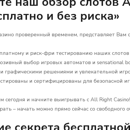
е наш обзор слотов Al
сплатно и без риска»
азино проверенный временем, представляет Вам об
платному и риск-фри тестированию наших слотов Al
зивный выбор игровых автоматов и sensational bo
и графическими решениями и увлекательной игро
стированы и сертифицированы для безопасной игр
 сегодня и начните выигрывать с All Right Casino
рать – начать можно прямо сейчас со свободного о
ие секрета бесплатной