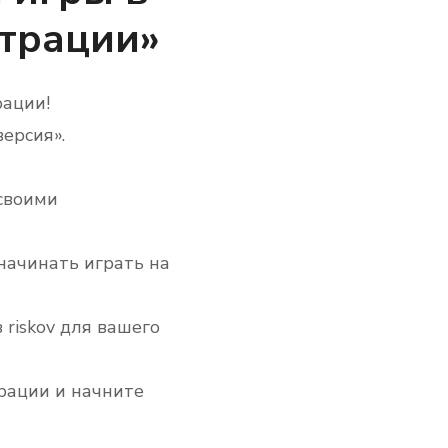
страции»
рации!
версия».
 своими
начинать играть на
 riskov для вашего
трации и начните