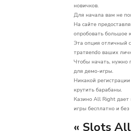
новичков.
Для начала вам не по
На сайте предоставля
опробовать большое к
Эта опция отличный с
тратяendo ваших личн
Чтобы начать, нужно 
для демо-игры.
Никакой регистрации 
крутить барабаны.
Казино All Right дае
игры бесплатно и без 
« Slots A