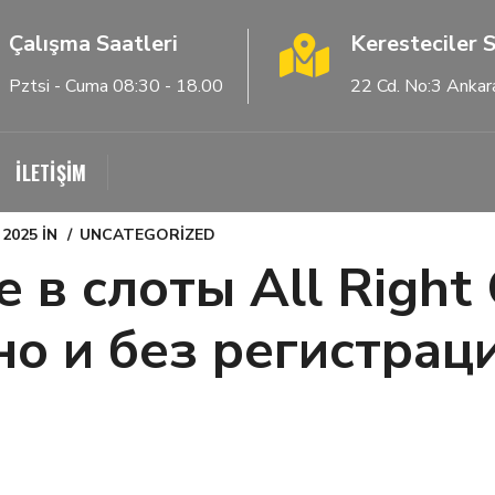
Çalışma Saatleri
Keresteciler S
Pztsi - Cuma 08:30 - 18.00
22 Cd. No:3 Ankar
İLETİŞİM
 2025
IN
UNCATEGORIZED
 в слоты All Right 
но и без регистрац