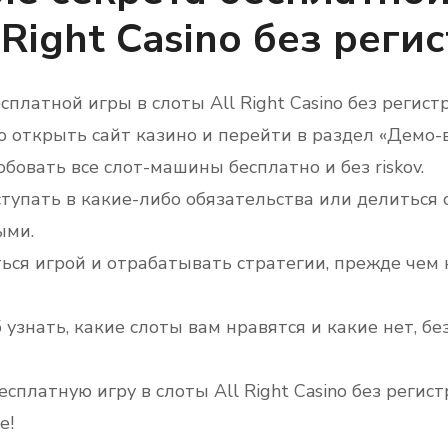
 Right Casino без реги
платной игры в слоты All Right Casino без регист
то открыть сайт казино и перейти в раздел «Демо-
бовать все слот-машины бесплатно и без riskov.
тупать в какие-либо обязательства или делиться
ыми.
ся игрой и отрабатывать стратегии, прежде чем 
узнать, какие слоты вам нравятся и какие нет, без
сплатную игру в слоты All Right Casino без регис
е!