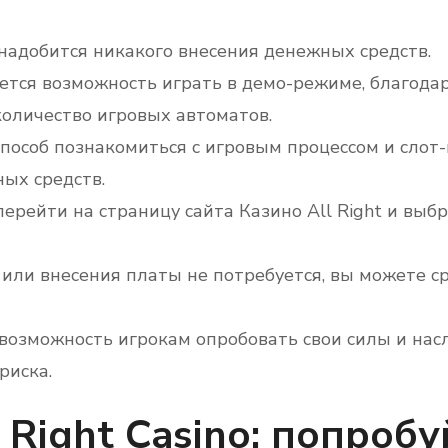
надобится никакого внесения денежных средств.
ется возможность играть в демо-режиме, благода
оличество игровых автоматов.
пособ познакомиться с игровым процессом и слот
ых средств.
перейти на страницу сайта Казино All Right и выб
или внесения платы не потребуется, вы можете с
т возможность игрокам опробовать свои силы и на
риска.
ll Right Casino: попроб