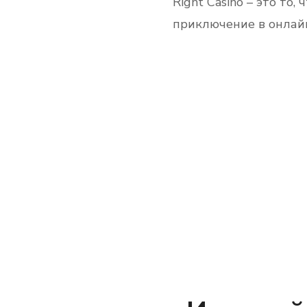
Right Casino – это то
приключение в онлай