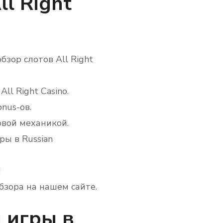
l Right
зор слотов All Right
l Right Casino.
nus-ов.
вой механикой.
ы в Russian
!
бзора на нашем сайте.
 игры в