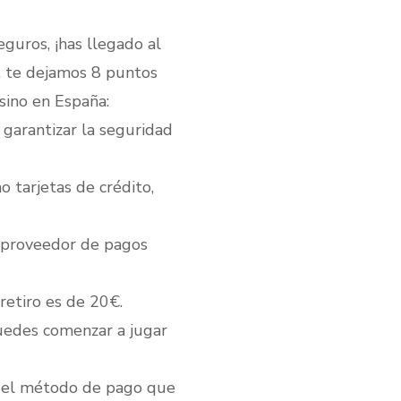
eguros, ¡has llegado al
n, te dejamos 8 puntos
sino en España:
 garantizar la seguridad
o tarjetas de crédito,
tu proveedor de pagos
etiro es de 20€.
puedes comenzar a jugar
o del método de pago que