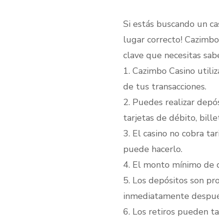
Si estás buscando un cas
lugar correcto! Cazimbo
clave que necesitas sab
1. Cazimbo Casino utili
de tus transacciones.
2. Puedes realizar depós
tarjetas de débito, bille
3. El casino no cobra t
puede hacerlo.
4. El monto mínimo de 
5. Los depósitos son pr
inmediatamente después
6. Los retiros pueden t