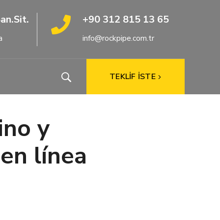
an.Sit.
+90 312 815 13 65
a
info@rockpipe.com.tr
TEKLİF İSTE
ino y
en línea