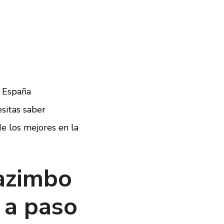
n España
sitas saber
de los mejores en la
azimbo
 a paso