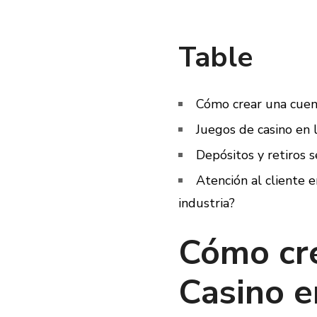
Table
Cómo crear una cuen
Juegos de casino en 
Depósitos y retiros 
Atención al cliente 
industria?
Cómo cr
Casino e