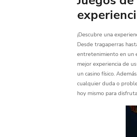
Juegos de 
experienci
¡Descubre una experienc
Desde tragaperras hast
entretenimiento en un e
mejor experiencia de us
un casino físico. Además
cualquier duda o probl
hoy mismo para disfruta