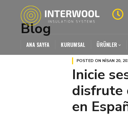
Blog
ANA SAYFA
KURUMSAL
ÜRÜNLER
POSTED ON
NISAN 20, 20
Inicie s
disfrute
en Espa