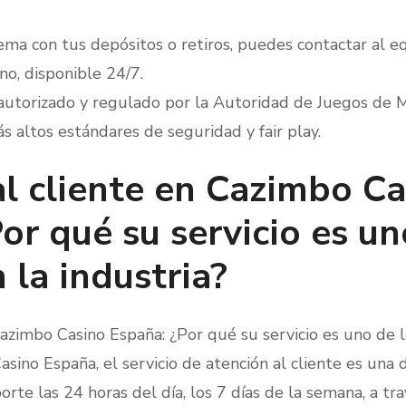
lema con tus depósitos o retiros, puedes contactar al e
no, disponible 24/7.
autorizado y regulado por la Autoridad de Juegos de M
 altos estándares de seguridad y fair play.
l cliente en Cazimbo Ca
or qué su servicio es un
 la industria?
Cazimbo Casino España: ¿Por qué su servicio es uno de l
sino España, el servicio de atención al cliente es una d
orte las 24 horas del día, los 7 días de la semana, a tra