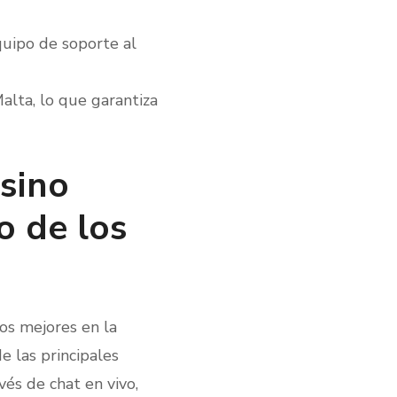
quipo de soporte al
alta, lo que garantiza
sino
o de los
os mejores en la
e las principales
vés de chat en vivo,