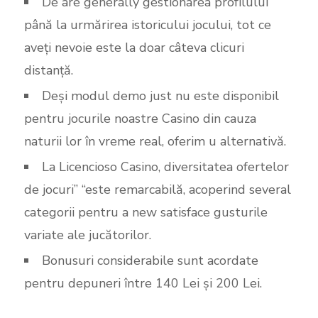
De are generally gestionarea profilului
până la urmărirea istoricului jocului, tot ce
aveți nevoie este la doar câteva clicuri
distanță.
Deși modul demo just nu este disponibil
pentru jocurile noastre Casino din cauza
naturii lor în vreme real, oferim u alternativă.
La Licencioso Casino, diversitatea ofertelor
de jocuri” “este remarcabilă, acoperind several
categorii pentru a new satisface gusturile
variate ale jucătorilor.
Bonusuri considerabile sunt acordate
pentru depuneri între 140 Lei și 200 Lei.