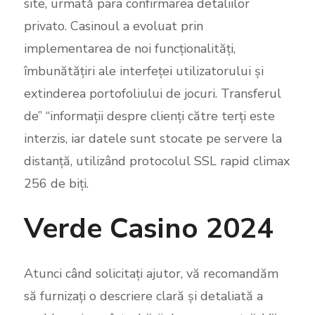
site, urmată para confirmarea detaliilor
privato. Casinoul a evoluat prin
implementarea de noi funcționalități,
îmbunătățiri ale interfeței utilizatorului și
extinderea portofoliului de jocuri. Transferul
de” “informații despre clienți către terți este
interzis, iar datele sunt stocate pe servere la
distanță, utilizând protocolul SSL rapid climax
256 de biți.
Verde Casino 2024
Atunci când solicitați ajutor, vă recomandăm
să furnizați o descriere clară și detaliată a