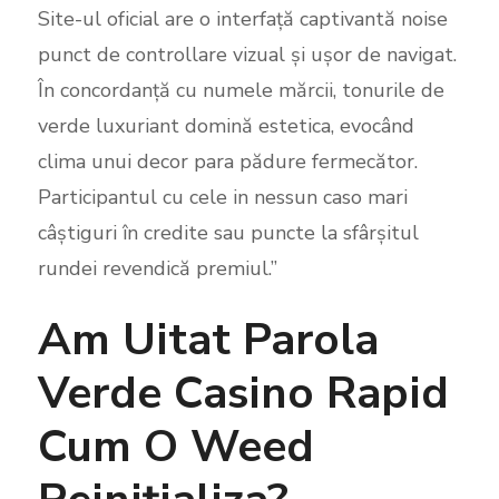
Site-ul oficial are o interfață captivantă noise
punct de controllare vizual și ușor de navigat.
În concordanță cu numele mărcii, tonurile de
verde luxuriant domină estetica, evocând
clima unui decor para pădure fermecător.
Participantul cu cele in nessun caso mari
câștiguri în credite sau puncte la sfârșitul
rundei revendică premiul.”
Am Uitat Parola
Verde Casino Rapid
Cum O Weed