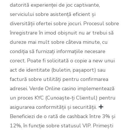
datorită experienței de joc captivante,
serviciului sobre asistență eficient și
diversității ofertei sobre jocuri. Procesul sobre
înregistrare în imod obișnuit nu ar trebui să
dureze mai mult sobre câteva minute, cu
condiția să furnizați informațiile necesare
corect. Poate fi solicitată o copie a new unui
act de identitate (buletin, pașaport) sau
factură sobre utilități pentru confirmarea
adresei. Verde Online casino implementează
un proces KYC (Cunoaște-ți Clientul) pentru
asigurarea conformității și securității.
Beneficiezi de o rată de cashback între 3% și
12%, în funcție sobre statusul VIP. Primești