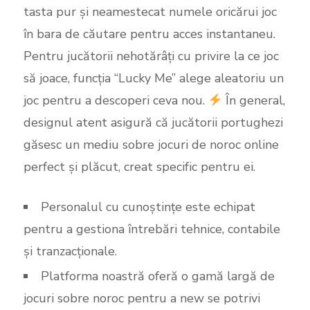
tasta pur și neamestecat numele oricărui joc
în bara de căutare pentru acces instantaneu.
Pentru jucătorii nehotărâți cu privire la ce joc
să joace, funcția “Lucky Me” alege aleatoriu un
joc pentru a descoperi ceva nou.
În general,
designul atent asigură că jucătorii portughezi
găsesc un mediu sobre jocuri de noroc online
perfect și plăcut, creat specific pentru ei.
Personalul cu cunoștințe este echipat
pentru a gestiona întrebări tehnice, contabile
și tranzacționale.
Platforma noastră oferă o gamă largă de
jocuri sobre noroc pentru a new se potrivi