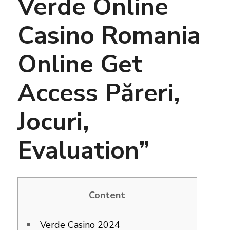
Verde Online
Casino Romania
Online Get
Access Păreri,
Jocuri,
Evaluation”
Content
Verde Casino 2024