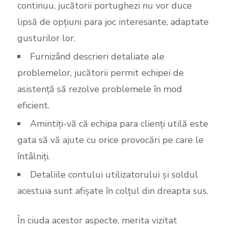
continuu, jucătorii portughezi nu vor duce
lipsă de opțiuni para joc interesante, adaptate
gusturilor lor.
Furnizând descrieri detaliate ale
problemelor, jucătorii permit echipei de
asistență să rezolve problemele în mod
eficient.
Amintiți-vă că echipa para clienți utilă este
gata să vă ajute cu orice provocări pe care le
întâlniți.
Detaliile contului utilizatorului și soldul
acestuia sunt afișate în colțul din dreapta sus.
În ciuda acestor aspecte, merita vizitat