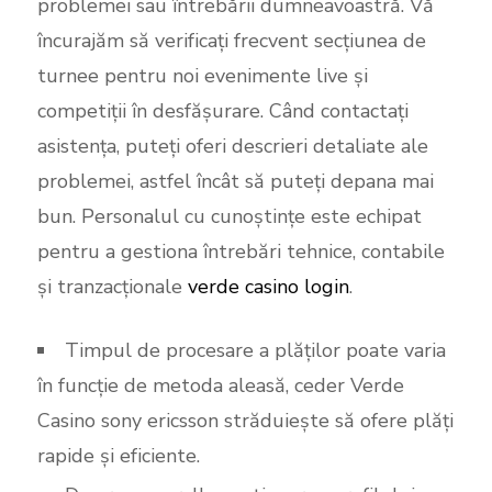
problemei sau întrebării dumneavoastră. Vă
încurajăm să verificați frecvent secțiunea de
turnee pentru noi evenimente live și
competiții în desfășurare. Când contactați
asistența, puteți oferi descrieri detaliate ale
problemei, astfel încât să puteți depana mai
bun. Personalul cu cunoștințe este echipat
pentru a gestiona întrebări tehnice, contabile
și tranzacționale
verde casino login
.
Timpul de procesare a plăților poate varia
în funcție de metoda aleasă, ceder Verde
Casino sony ericsson străduiește să ofere plăți
rapide și eficiente.