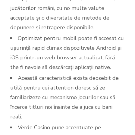
jucătorilor români, cu no multe valute
acceptate și o diversitate de metode de
depunere și retragere disponibile.
Optimizat pentru mobil poate fi accesat cu
ușurință rapid climax dispozitivele Android și
iOS printr-un web browser actualizat, fără
the fi nevoie să descărcați aplicații native.
Această caracteristică exista deosebit de
utilă pentru cei attention doresc să ze
familiarizeze cu mecanismo jocurilor sau să
încerce titluri noi înainte de a juca cu bani
reali.
Verde Casino pune accentuate pe