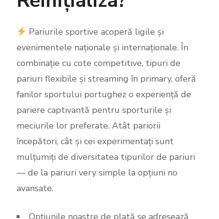
Reinițializa?
Pariurile sportive acoperă ligile și
evenimentele naționale și internaționale. În
combinație cu cote competitive, tipuri de
pariuri flexibile și streaming în primary, oferă
fanilor sportului portughez o experiență de
pariere captivantă pentru sporturile și
meciurile lor preferate. Atât pariorii
începători, cât și cei experimentați sunt
mulțumiți de diversitatea tipurilor de pariuri
— de la pariuri very simple la opțiuni no
avansate.
Opțiunile noastre de plată se adresează