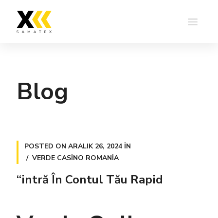
Blog
POSTED ON
ARALIK 26, 2024
IN
VERDE CASINO ROMANIA
“intră În Contul Tău Rapid